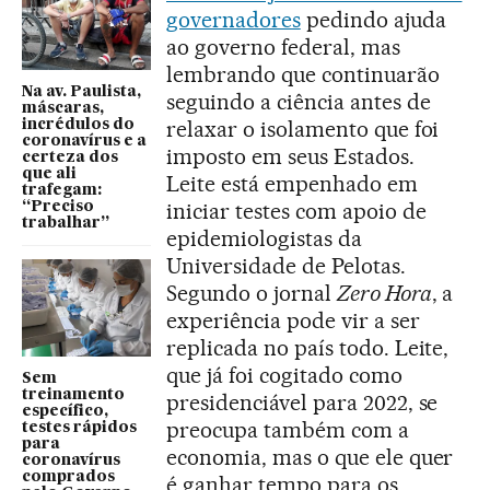
governadores
pedindo ajuda
ao governo federal, mas
lembrando que continuarão
Na av. Paulista,
seguindo a ciência antes de
máscaras,
relaxar o isolamento que foi
incrédulos do
coronavírus e a
imposto em seus Estados.
certeza dos
que ali
Leite está empenhado em
trafegam:
iniciar testes com apoio de
“Preciso
trabalhar”
epidemiologistas da
Universidade de Pelotas.
Segundo o jornal
Zero Hora
, a
experiência pode vir a ser
replicada no país todo. Leite,
que já foi cogitado como
Sem
treinamento
presidenciável para 2022, se
específico,
preocupa também com a
testes rápidos
para
economia, mas o que ele quer
coronavírus
comprados
é ganhar tempo para os