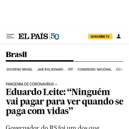
Pular para o conteúdo
SUSCRÍBETE
Brasil
GOVERNO BRASIL
JAIR BOLSONARO
STF
CONGRESSO NACIONAL
COVID-1
PANDEMIA DE CORONAVÍRUS
Eduardo Leite: “Ninguém
vai pagar para ver quando se
paga com vidas”
Governador do RS foi um dos que