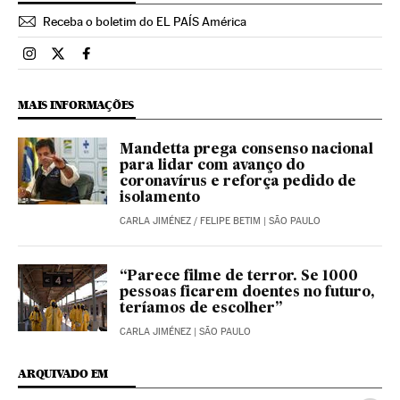
Receba o boletim do EL PAÍS América
Brasil El País Brasil en Instagram
Brasil El País Brasil en Twitter
Brasil El País Brasil en Facebook
MAIS INFORMAÇÕES
Mandetta prega consenso nacional
para lidar com avanço do
coronavírus e reforça pedido de
isolamento
CARLA JIMÉNEZ
/
FELIPE BETIM
| SÃO PAULO
“Parece filme de terror. Se 1000
pessoas ficarem doentes no futuro,
teríamos de escolher”
CARLA JIMÉNEZ
| SÃO PAULO
ARQUIVADO EM