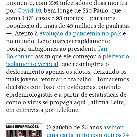
momento, com 226 infectados e duas mortes
por
Covid-19
, bem longe de São Paulo, que
soma 1.451 casos e 98 mortes —para uma
população de mais de 45 milhões de paulistas
—. Atento à
evolução da pandemia no país
e
no mundo, Leite marcou rapidamente
posição antagônica ao presidente
Jair
Bolsonaro
assim que ele começou a
pleitear o
isolamento vertical
, que restringiria o
deslocamento apenas os idosos, deixando os
mais jovens retomar o trabalho. “Tomaremos
decisões com base em evidências, ouvindo
epidemiologistas e a partir de estatísticas de
como o vírus se propaga aqui”, afirma Leite,
em entrevista por telefone.
O gaúcho de 35 anos
assinou
MAIS INFORMAÇÕES
uma carta junto com outros 24