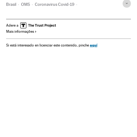
Brasil
OMS
Coronavirus Covid-19
Coronavirus de Wuhan
Pandemia
Coronavirus
Doenças infecciosas
Doenças respiratórias
Adere a
Mais informações
Ministério Saúde
aquí
Si está interesado en licenciar este contenido, pinche