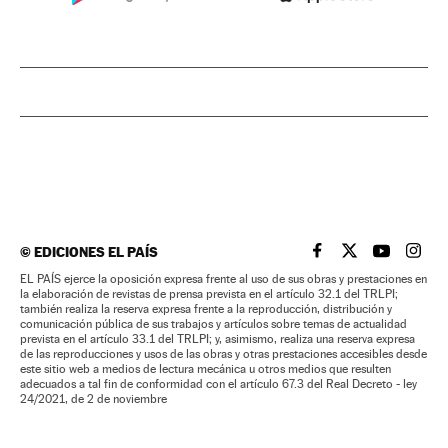
©
EDICIONES EL PAÍS
EL PAÍS BRASIL EN
EL PAÍS BRASI
EL PAÍS B
EL PA
EL PAÍS ejerce la oposición expresa frente al uso de sus obras y prestaciones en
la elaboración de revistas de prensa prevista en el artículo 32.1 del TRLPI;
también realiza la reserva expresa frente a la reproducción, distribución y
comunicación pública de sus trabajos y artículos sobre temas de actualidad
prevista en el artículo 33.1 del TRLPI; y, asimismo, realiza una reserva expresa
de las reproducciones y usos de las obras y otras prestaciones accesibles desde
este sitio web a medios de lectura mecánica u otros medios que resulten
adecuados a tal fin de conformidad con el artículo 67.3 del Real Decreto - ley
24/2021, de 2 de noviembre