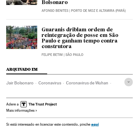
Bolsonaro
AFONSO BENITES
| PORTO DE MOZ E ALTAMIRA (PARÁ)
Guaranis driblam ordem de
reintegração de posse em São
Paulo e ganham tempo contra
construtora
FELIPE BETIM
| SÃO PAULO
ARQUIVADO EM
Jair Bolsonaro
Coronavirus
Coronavirus de Wuhan
Câmara Deputados
Senado Federal
Congresso Nacional
Protestos sociais
Brasília
Brasil
Adere a
Mais informações
São Paulo
América
aquí
Si está interesado en licenciar este contenido, pinche