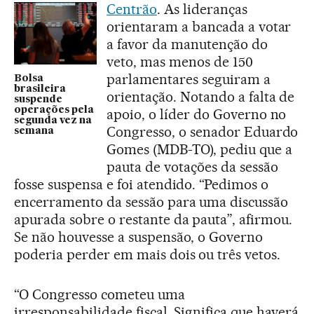
Centrão
. As lideranças
orientaram a bancada a votar
a favor da manutenção do
veto, mas menos de 150
parlamentares seguiram a
Bolsa
brasileira
orientação. Notando a falta de
suspende
operações pela
apoio, o líder do Governo no
segunda vez na
Congresso, o senador Eduardo
semana
Gomes (MDB-TO), pediu que a
pauta de votações da sessão
fosse suspensa e foi atendido. “Pedimos o
encerramento da sessão para uma discussão
apurada sobre o restante da pauta”, afirmou.
Se não houvesse a suspensão, o Governo
poderia perder em mais dois ou três vetos.
“O Congresso cometeu uma
irresponsabilidade fiscal. Significa que haverá