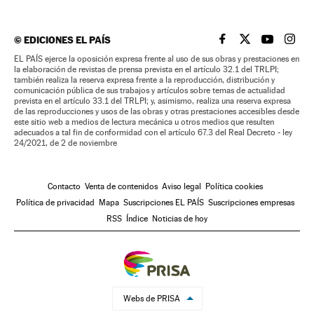
©
EDICIONES EL PAÍS
EL PAÍS BRASIL EN
EL PAÍS BRASI
EL PAÍS B
EL PA
EL PAÍS ejerce la oposición expresa frente al uso de sus obras y prestaciones en
la elaboración de revistas de prensa prevista en el artículo 32.1 del TRLPI;
también realiza la reserva expresa frente a la reproducción, distribución y
comunicación pública de sus trabajos y artículos sobre temas de actualidad
prevista en el artículo 33.1 del TRLPI; y, asimismo, realiza una reserva expresa
de las reproducciones y usos de las obras y otras prestaciones accesibles desde
este sitio web a medios de lectura mecánica u otros medios que resulten
adecuados a tal fin de conformidad con el artículo 67.3 del Real Decreto - ley
24/2021, de 2 de noviembre
Contacto
Venta de contenidos
Aviso legal
Política cookies
Política de privacidad
Mapa
Suscripciones EL PAÍS
Suscripciones empresas
RSS
Índice
Noticias de hoy
Webs de PRISA