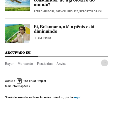
consumidor de agrotóxico do
mundo?
PEDRO GRIGORI, AGÊNCIA PÚBLICA/REPÓRTER BRASIL
Ei, Bolsonaro, até o pênis está
diminuindo
ELIANE BRUM
ARQUIVADO EM
Bayer
Monsanto
Pesticidas
Anvisa
Ministério Saúde
Setor químico
Pragas
Câncer
Proteção culturas
Brasil
Governo Brasil
Adere a
Mais informações
América do Sul
América Latina
Doenças
Empresas
Problemas ambientais
Agricultura
América
Medicina
aquí
Si está interesado en licenciar este contenido, pinche
Economia
Agronegócio
Indústria
Meio ambiente