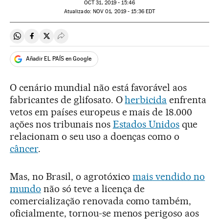
OCT
31, 2019 - 15:46
atualizado:
NOV
01, 2019 - 15:36
EDT
Compartir en Whatsapp
Compartir en Facebook
Compartir en Twitter
Desplegar Redes Sociales
Añadir EL PAÍS en Google
O cenário mundial não está favorável aos
fabricantes de glifosato. O
herbicida
enfrenta
vetos em países europeus e mais de 18.000
ações nos tribunais nos
Estados Unidos
que
relacionam o seu uso a doenças como o
câncer
.
Mas, no Brasil, o agrotóxico
mais vendido no
mundo
não só teve a licença de
comercialização renovada como também,
oficialmente, tornou-se menos perigoso aos