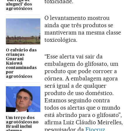
toxicidade.
‘barriga de
aluguel’ dos
agrotóxicos
O levantamento mostrou
ainda que três produtos se
mantiveram na mesma classe
toxicológica.
O calvário das
crianças
“Esse alerta vai sair da
Guarani
embalagem do glifosato, um
Kaiowá
contaminadas
produto que pode corroer a
por
agrotóxicos
córnea. A embalagem agora
será igual a de qualquer
produto de uso doméstico.
Estamos seguindo contra
todos os alertas que o mundo
está abrindo para o glifosato”,
Um terço dos
afirma Luiz Cláudio Meirelles,
agrotóxicos no
Brasil inclui
pesquisador da
Fiocruz
.