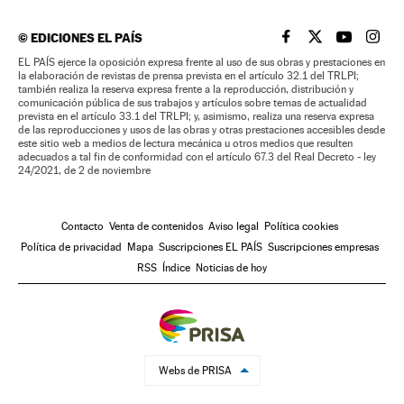
©
EDICIONES EL PAÍS
EL PAÍS BRASIL EN
EL PAÍS BRASI
EL PAÍS B
EL PA
EL PAÍS ejerce la oposición expresa frente al uso de sus obras y prestaciones en
la elaboración de revistas de prensa prevista en el artículo 32.1 del TRLPI;
también realiza la reserva expresa frente a la reproducción, distribución y
comunicación pública de sus trabajos y artículos sobre temas de actualidad
prevista en el artículo 33.1 del TRLPI; y, asimismo, realiza una reserva expresa
de las reproducciones y usos de las obras y otras prestaciones accesibles desde
este sitio web a medios de lectura mecánica u otros medios que resulten
adecuados a tal fin de conformidad con el artículo 67.3 del Real Decreto - ley
24/2021, de 2 de noviembre
Contacto
Venta de contenidos
Aviso legal
Política cookies
Política de privacidad
Mapa
Suscripciones EL PAÍS
Suscripciones empresas
RSS
Índice
Noticias de hoy
Webs de PRISA