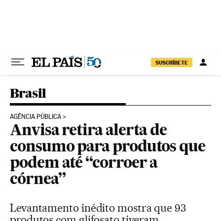
Pular para o conteúdo
SUSCRÍBETE
Brasil
AGÊNCIA PÚBLICA
Anvisa retira alerta de
consumo para produtos que
podem até “corroer a
córnea”
Levantamento inédito mostra que 93
produtos com glifosato tiveram