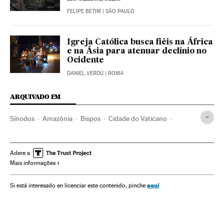
FELIPE BETIM
| SÃO PAULO
Igreja Católica busca fiéis na África
e na Ásia para atenuar declínio no
Ocidente
DANIEL VERDÚ
| ROMA
ARQUIVADO EM
Sínodos
Amazônia
Bispos
Cidade do Vaticano
Reservas naturais
Incêndios florestais
Clero
Incêndios
Europa Ocidental
Espaços naturais
Brasil
Adere a
Mais informações
Igreja católica
Acidentes
América do Sul
América Latina
Cristianismo
Europa
América
aquí
Si está interesado en licenciar este contenido, pinche
Religião
Acontecimentos
Meio ambiente