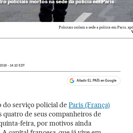
ro policiais mortos na sede da polícia em Paris
Policiais isolam a sede a polícia em Paris, a
2019 - 14:10
EDT
Añadir EL PAÍS en Google
ales
 do serviço policial de
Paris (França)
s quatro de seus companheiros de
quinta-feira, por motivos ainda
A capital francesa, que já vive em