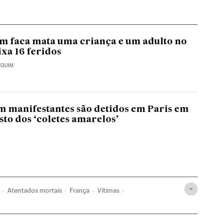
 faca mata uma criança e um adulto no
ixa 16 feridos
EQUIM
m manifestantes são detidos em Paris em
sto dos ‘coletes amarelos’
Atentados mortais
França
Vítimas
ança
Europa
Acontecimentos
Terrorismo
Justiça