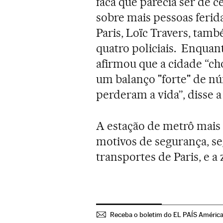
faca que parecia ser de 
sobre mais pessoas ferida
Paris, Loïc Travers, ta
quatro policiais. Enquant
afirmou que a cidade “ch
um balanço "forte" de núm
perderam a vida”, disse 
A estação de metrô mais 
motivos de segurança, s
transportes de Paris, e a 
Receba o boletim do EL PAÍS Améric