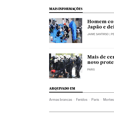
MAIS INFORMAÇÕES
Homem com
Japão e de
JAIME SANTIRSO
| P
Mais de ce
novo prote
PARIS
ARQUIVADO EM
Armas brancas
Feridos
Paris
Mortes
Europa Ocidental
Polícia
Força segur