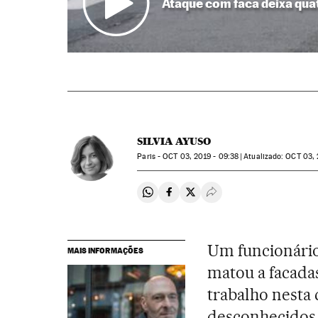
Ataque com faca deixa quat
SILVIA AYUSO
Paris -
OCT
03, 2019 - 09:38
atualizado:
OCT
03, 
Compartir en Whatsapp
Compartir en Facebook
Compartir en Twitter
Desplegar Redes Soci
Um funcionário
MAIS INFORMAÇÕES
matou a facada
trabalho nesta 
desconhecidos. 