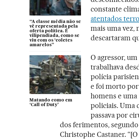
constante clima
atentados terro
“A classe média não se
mais uma vez, 
vê representada pela
oferta política. É
vilipendiada, como se
descartaram qu
viu com os ‘coletes
amarelos”
O agressor, um
trabalhava des
polícia parisie
e foi morto por 
homens e uma m
Matando como em
policiais. Uma 
‘Call of Duty’
passava por cir
dos ferimentos, segundo 
Christophe Castaner. “[