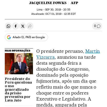
JACQUELINE FOWKS
AFP
Lima -
SEP
30, 2019 - 20:55
atualizado:
OCT
01, 2019 - 12:35
EDT
0
Compartir en Whatsapp
Compartir en Facebook
Compartir en Twitter
Desplegar Redes Sociales
Comen
Añadir EL PAÍS en Google
O presidente peruano,
Martín
MAIS INFORMAÇÕES
Vizcarra
, anunciou na tarde
desta segunda-feira a
dissolução do Congresso,
dominado pela oposição
Presidente do
fujimorista, após um dia que
Peru questiona
refletiu mais do que nunca o
o uso
generalizado
choque entre os poderes
da prisão
preventiva por
Executivo e Legislativo. A
Lava Jato
medida, amparada pela