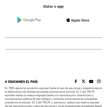
Baixe o app
©
EDICIONES EL PAÍS
EL PAÍS BRASIL EN
EL PAÍS BRASI
EL PAÍS B
EL PA
EL PAÍS ejerce la oposición expresa frente al uso de sus obras y prestaciones en
la elaboración de revistas de prensa prevista en el artículo 32.1 del TRLPI;
también realiza la reserva expresa frente a la reproducción, distribución y
comunicación pública de sus trabajos y artículos sobre temas de actualidad
prevista en el artículo 33.1 del TRLPI; y, asimismo, realiza una reserva expresa
de las reproducciones y usos de las obras y otras prestaciones accesibles desde