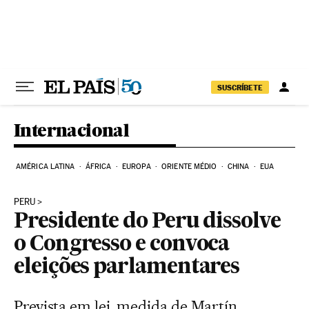
Pular para o conteúdo
SUSCRÍBETE
Internacional
AMÉRICA LATINA
ÁFRICA
EUROPA
ORIENTE MÉDIO
CHINA
EUA
PERU
Presidente do Peru dissolve
o Congresso e convoca
eleições parlamentares
Prevista em lei, medida de Martín