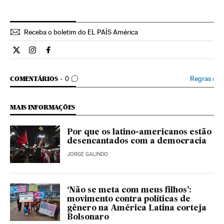
Receba o boletim do EL PAÍS América
Internacional El País Brasil en Twitter
Internacional El País Brasil en Instagram
Internacional El País Brasil en Facebook
COMENTÁRIOS
Regras
›
COMENTÁRIOS
0
MAIS INFORMAÇÕES
Por que os latino-americanos estão
desencantados com a democracia
JORGE GALINDO
‘Não se meta com meus filhos’:
movimento contra políticas de
gênero na América Latina corteja
Bolsonaro