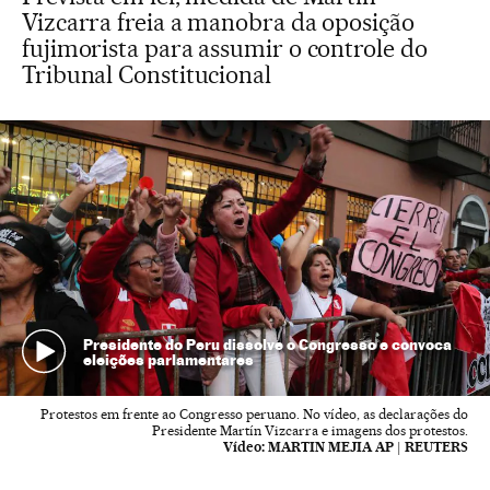
Vizcarra freia a manobra da oposição
fujimorista para assumir o controle do
Tribunal Constitucional
Presidente do Peru dissolve o Congresso e convoca
eleições parlamentares
Protestos em frente ao Congresso peruano. No vídeo, as declarações do
Presidente Martín Vizcarra e imagens dos protestos.
Vídeo:
MARTIN MEJIA AP | REUTERS