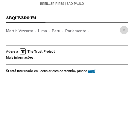
BREILLER PIRES
| SÃO PAULO
ARQUIVADO EM
Martín Vizcarra
Lima
Peru
Parlamento
América do Sul
América Latina
América
Política
Adere a
Mais informações
aquí
Si está interesado en licenciar este contenido, pinche