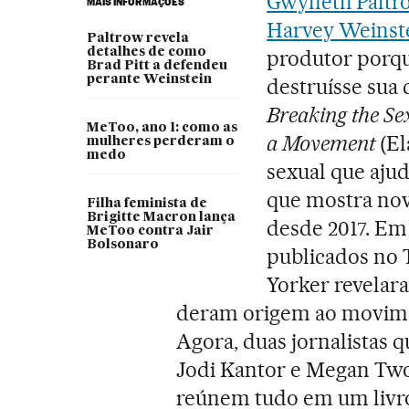
Gwyneth Palt
MAIS INFORMAÇÕES
Harvey Weinst
Paltrow revela
detalhes de como
produtor porque
Brad Pitt a defendeu
perante Weinstein
destruísse sua 
Breaking the Se
MeToo, ano 1: como as
a Movement
(El
mulheres perderam o
medo
sexual que ajud
que mostra nov
Filha feminista de
Brigitte Macron lança
desde 2017. Em 
MeToo contra Jair
Bolsonaro
publicados no 
Yorker revelar
deram origem ao movim
Agora, duas jornalistas q
Jodi Kantor e Megan Two
reúnem tudo em um livr