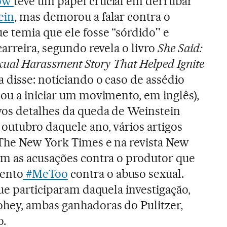
row
teve um papel crucial em derrubar
ein
, mas demorou a falar contra o
 temia que ele fosse “sórdido'' e
carreira, segundo revela o livro
She Said:
xual Harassment Story That Helped Ignite
a disse: noticiando o caso de assédio
ou a iniciar um movimento, em inglês),
os detalhes da queda de Weinstein
outubro daquele ano, vários artigos
The New York Times e na revista New
am as acusações contra o produtor que
ento
#MeToo
contra o abuso sexual.
ue participaram daquela investigação,
hey, ambas ganhadoras do Pulitzer,
o.