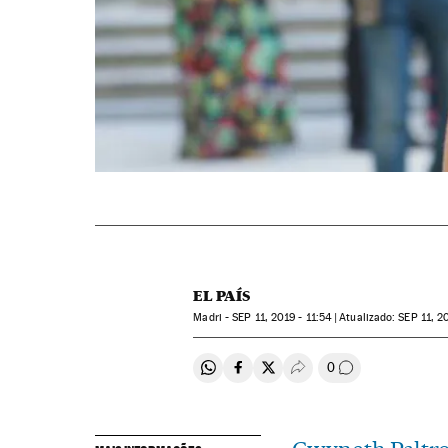
EL PAÍS
Madri -
SEP
11, 2019 - 11:54
atualizado:
SEP
11, 20
0
Compartir en Whatsapp
Compartir en Facebook
Compartir en Twitter
Desplegar Redes Soci
Comentários