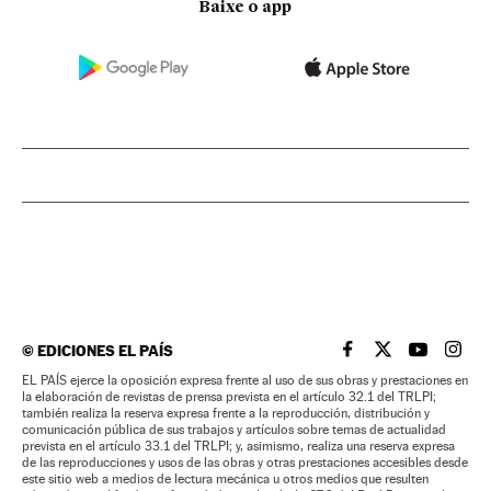
Baixe o app
©
EDICIONES EL PAÍS
EL PAÍS BRASIL EN
EL PAÍS BRASI
EL PAÍS B
EL PA
EL PAÍS ejerce la oposición expresa frente al uso de sus obras y prestaciones en
la elaboración de revistas de prensa prevista en el artículo 32.1 del TRLPI;
también realiza la reserva expresa frente a la reproducción, distribución y
comunicación pública de sus trabajos y artículos sobre temas de actualidad
prevista en el artículo 33.1 del TRLPI; y, asimismo, realiza una reserva expresa
de las reproducciones y usos de las obras y otras prestaciones accesibles desde
este sitio web a medios de lectura mecánica u otros medios que resulten