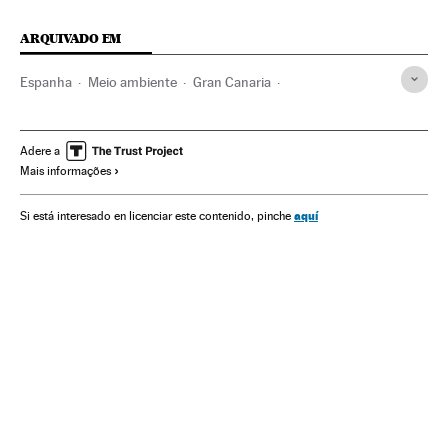
ARQUIVADO EM
Espanha
Meio ambiente
Gran Canaria
Provincia Las Palmas
Parques naturais
Ilhas Canárias
Espaços naturais
Incendio Gran Canaria 2019
Adere a
Mais informações
Incêndios florestais
Incêndios
Acidentes
Acontecimentos
aquí
Si está interesado en licenciar este contenido, pinche