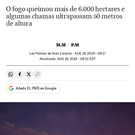
O fogo queimou mais de 6.000 hectares e
algumas chamas ultrapassam 50 metros
de altura
M.M
P.M
Las Palmas de Gran Canaria -
AUG
19, 2019 - 09:17
atualizado:
AUG
19, 2019 - 09:22
EDT
Compartir en Whatsapp
Compartir en Facebook
Compartir en Twitter
Desplegar Redes Sociales
Añadir EL PAÍS en Google