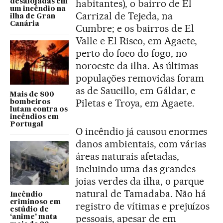
habitantes), o bairro de El
desalojadas em
um incêndio na
Carrizal de Tejeda, na
ilha de Gran
Canária
Cumbre; e os bairros de El
Valle e El Risco, em Agaete,
perto do foco do fogo, no
noroeste da ilha. As últimas
populações removidas foram
as de Saucillo, em Gáldar, e
Mais de 800
Piletas e Troya, em Agaete.
bombeiros
lutam contra os
incêndios em
Portugal
O incêndio já causou enormes
danos ambientais, com várias
áreas naturais afetadas,
incluindo uma das grandes
joias verdes da ilha, o parque
natural de Tamadaba. Não há
Incêndio
criminoso em
registro de vítimas e prejuízos
estúdio de
pessoais, apesar de em
‘anime’ mata