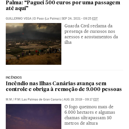
Palma: “Paguei 500 euros por uma passagem
até aqui”
GUILLERMO VEGA
|
El Paso (La Palma)
|
SEP 24, 2021 - 09:25
EDT
Guarda Civil reclama da
presença de curiosos nos
acessos e acostamentos da
ilha
INCÊNDIOS
Incêndio nas Ilhas Canárias avança sem
controle e obriga à remoção de 9.000 pessoas
M.M
/
P.M
|
Las Palmas de Gran Canaria
|
AUG 19, 2019 - 09:17
EDT
O fogo queimou mais de
6.000 hectares e algumas
chamas ultrapassam 50
metros de altura