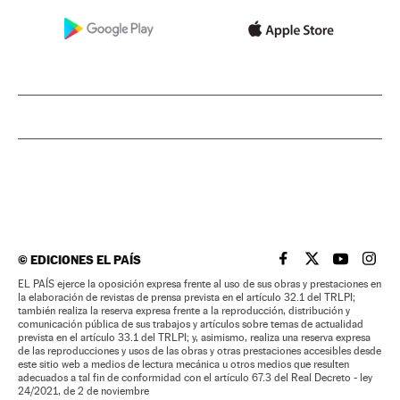
©
EDICIONES EL PAÍS
EL PAÍS BRASIL EN
EL PAÍS BRASI
EL PAÍS B
EL PA
EL PAÍS ejerce la oposición expresa frente al uso de sus obras y prestaciones en
la elaboración de revistas de prensa prevista en el artículo 32.1 del TRLPI;
también realiza la reserva expresa frente a la reproducción, distribución y
comunicación pública de sus trabajos y artículos sobre temas de actualidad
prevista en el artículo 33.1 del TRLPI; y, asimismo, realiza una reserva expresa
de las reproducciones y usos de las obras y otras prestaciones accesibles desde
este sitio web a medios de lectura mecánica u otros medios que resulten
adecuados a tal fin de conformidad con el artículo 67.3 del Real Decreto - ley
24/2021, de 2 de noviembre