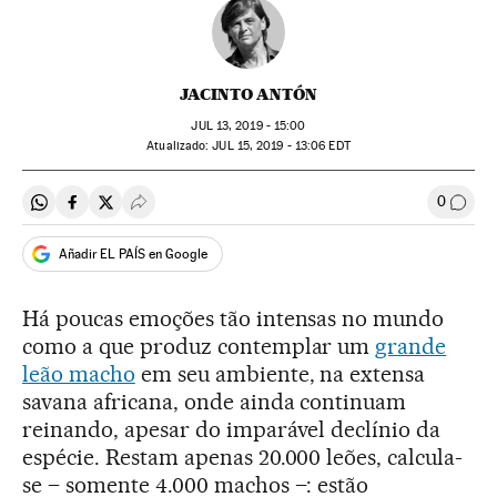
JACINTO ANTÓN
JUL
13, 2019 - 15:00
atualizado:
JUL
15, 2019 - 13:06
EDT
0
Compartir en Whatsapp
Compartir en Facebook
Compartir en Twitter
Desplegar Redes Sociales
Comen
Añadir EL PAÍS en Google
Há poucas emoções tão intensas no mundo
como a que produz contemplar um
grande
leão macho
em seu ambiente, na extensa
savana africana, onde ainda continuam
reinando, apesar do imparável declínio da
espécie. Restam apenas 20.000 leões, calcula-
se – somente 4.000 machos –: estão