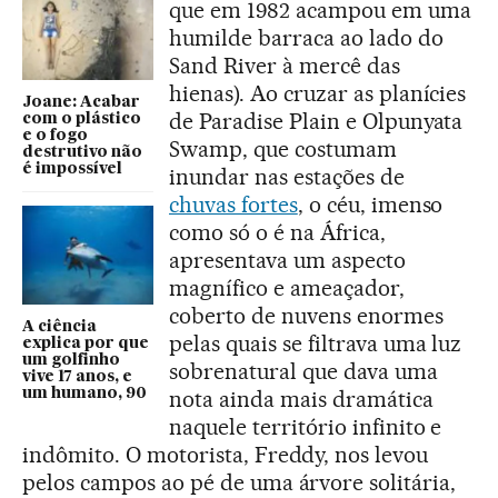
que em 1982 acampou em uma
humilde barraca ao lado do
Sand River à mercê das
hienas). Ao cruzar as planícies
Joane: Acabar
de Paradise Plain e Olpunyata
com o plástico
e o fogo
Swamp, que costumam
destrutivo não
é impossível
inundar nas estações de
chuvas fortes
, o céu, imenso
como só o é na África,
apresentava um aspecto
magnífico e ameaçador,
coberto de nuvens enormes
A ciência
pelas quais se filtrava uma luz
explica por que
um golfinho
sobrenatural que dava uma
vive 17 anos, e
um humano, 90
nota ainda mais dramática
naquele território infinito e
indômito. O motorista, Freddy, nos levou
pelos campos ao pé de uma árvore solitária,