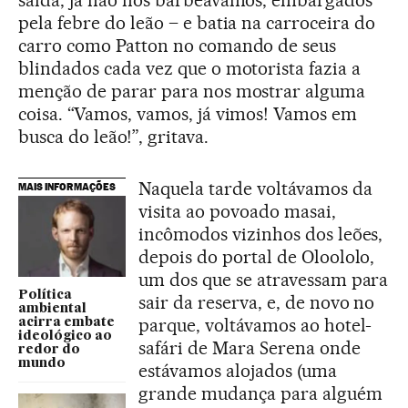
saída, já não nos barbeávamos, embargados
pela febre do leão – e batia na carroceira do
carro como Patton no comando de seus
blindados cada vez que o motorista fazia a
menção de parar para nos mostrar alguma
coisa. “Vamos, vamos, já vimos! Vamos em
busca do leão!”, gritava.
Naquela tarde voltávamos da
MAIS INFORMAÇÕES
visita ao povoado masai,
incômodos vizinhos dos leões,
depois do portal de Oloololo,
um dos que se atravessam para
Política
sair da reserva, e, de novo no
ambiental
parque, voltávamos ao hotel-
acirra embate
ideológico ao
safári de Mara Serena onde
redor do
mundo
estávamos alojados (uma
grande mudança para alguém