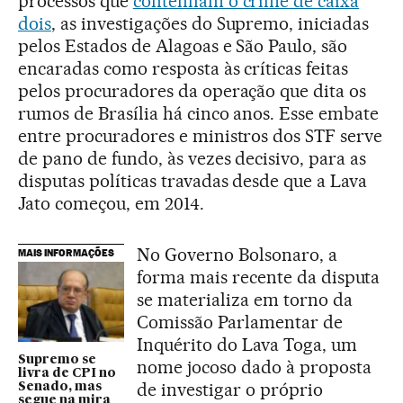
processos que
contenham o crime de caixa
dois
, as investigações do Supremo, iniciadas
pelos Estados de Alagoas e São Paulo, são
encaradas como resposta às críticas feitas
pelos procuradores da operação que dita os
rumos de Brasília há cinco anos. Esse embate
entre procuradores e ministros dos STF serve
de pano de fundo, às vezes decisivo, para as
disputas políticas travadas desde que a Lava
Jato começou, em 2014.
No Governo Bolsonaro, a
MAIS INFORMAÇÕES
forma mais recente da disputa
se materializa em torno da
Comissão Parlamentar de
Inquérito do Lava Toga, um
Supremo se
nome jocoso dado à proposta
livra de CPI no
de investigar o próprio
Senado, mas
segue na mira