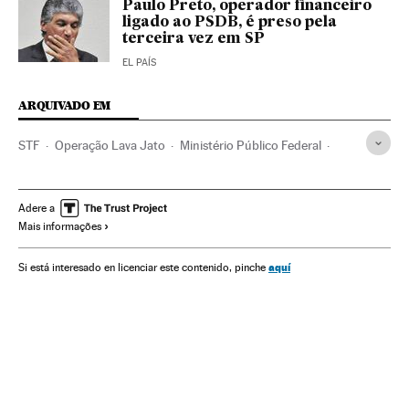
Paulo Preto, operador financeiro
ligado ao PSDB, é preso pela
terceira vez em SP
EL PAÍS
ARQUIVADO EM
STF
Operação Lava Jato
Ministério Público Federal
Justiça Federal
Caso Petrobras
Investigação policial
Crises políticas
Fake news
Ministério Público
Adere a
Mais informações
Lavagem dinheiro
Petrobras
Polícia Federal
Tribunais
Corrupção política
Caixa dois
Poder judicial
Polícia
aquí
Si está interesado en licenciar este contenido, pinche
Corrupção
Partidos políticos
Empresas
Delitos
Economia
Política
Comunicações
Justiça