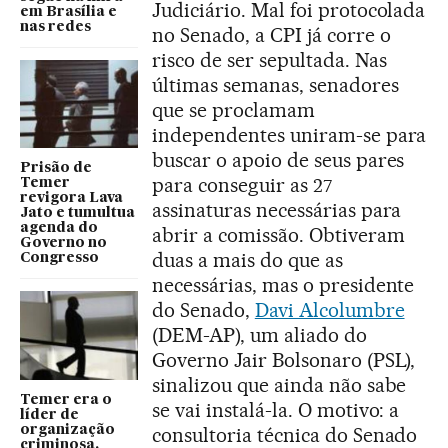
Judiciário. Mal foi protocolada
em Brasília e
nas redes
no Senado, a CPI já corre o
risco de ser sepultada. Nas
últimas semanas, senadores
que se proclamam
independentes uniram-se para
buscar o apoio de seus pares
Prisão de
para conseguir as 27
Temer
revigora Lava
assinaturas necessárias para
Jato e tumultua
agenda do
abrir a comissão. Obtiveram
Governo no
duas a mais do que as
Congresso
necessárias, mas o presidente
do Senado,
Davi Alcolumbre
(DEM-AP), um aliado do
Governo Jair Bolsonaro (PSL),
sinalizou que ainda não sabe
Temer era o
se vai instalá-la. O motivo: a
líder de
organização
consultoria técnica do Senado
criminosa,