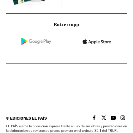
Baixe o app
©
EDICIONES EL PAÍS
EL PAÍS BRASIL EN
EL PAÍS BRASI
EL PAÍS B
EL PA
EL PAÍS ejerce la oposición expresa frente al uso de sus obras y prestaciones en
la elaboración de revistas de prensa prevista en el artículo 32.1 del TRLPI;