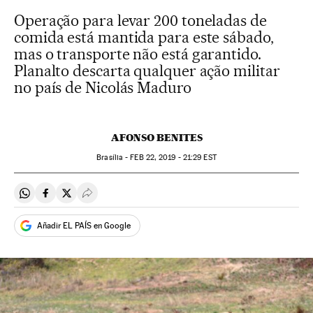
Operação para levar 200 toneladas de
comida está mantida para este sábado,
mas o transporte não está garantido.
Planalto descarta qualquer ação militar
no país de Nicolás Maduro
AFONSO BENITES
Brasília -
FEB
22, 2019 - 21:29
EST
Compartir en Whatsapp
Compartir en Facebook
Compartir en Twitter
Desplegar Redes Sociales
Añadir EL PAÍS en Google