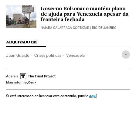
Governo Bolsonaro mantém plano
de ajuda para Venezuela apesar da
fronteira fechada
NAIARA GALARRAGA GORTÁZAR
| RIO DE JANEIRO
ARQUIVADO EM
Juan Guaidó
Crises políticas
Venezuela
Jair Bolsonaro
Presidente Brasil
Presidência Brasil
Brasil
Governo Brasil
Conflitos políticos
Adere a
Mais informações
América do Sul
América Latina
Governo
América
Administração Estado
Política
Administração pública
aquí
Si está interesado en licenciar este contenido, pinche
Nicolás Maduro