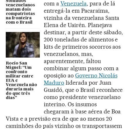
Soldados
com a
Venezuela
, para de lá
venezuelanos
entregá-la em Pacaraima,
matam dois
compatriotas
vizinha da venezuelana Santa
na fronteira
com o Brasil
Elena de Uairén. Planejava
destinar, a partir deste sábado,
200 toneladas de alimentos e
kits de primeiros socorros aos
venezuelanos, mas,
aparentemente, faltou
Rocío San
combinar algum passo com a
Miguel: “Um
confronto
oposição ao
Governo Nicolás
militar entre
EUA e
Maduro
liderada por Juan
Venezuela não
Guaidó, que o Brasil reconhece
duraria mais
do que três
como presidente venezuelano
dias”
interino. Os insumos
chegaram à base aérea de Boa
Vista e a previsão era de que ao menos 20
caminhões do país vizinho os transportassem