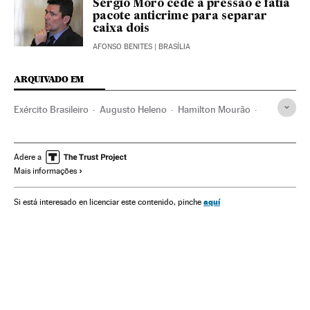
Sérgio Moro cede à pressão e fatia
pacote anticrime para separar
caixa dois
AFONSO BENITES
| BRASÍLIA
ARQUIVADO EM
Exército Brasileiro
Augusto Heleno
Hamilton Mourão
Jair Bolsonaro
Forças Armadas Brasileiras
Exército terra
Presidente Brasil
Forças armadas
Adere a
Mais informações
Presidência Brasil
Brasil
Governo Brasil
América do Sul
América Latina
Governo
Defesa
aquí
Si está interesado en licenciar este contenido, pinche
América
Administração Estado
Administração pública
Política