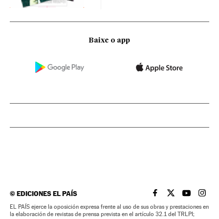
Baixe o app
©
EDICIONES EL PAÍS
EL PAÍS BRASIL EN
EL PAÍS BRASI
EL PAÍS B
EL PA
EL PAÍS ejerce la oposición expresa frente al uso de sus obras y prestaciones en
la elaboración de revistas de prensa prevista en el artículo 32.1 del TRLPI;