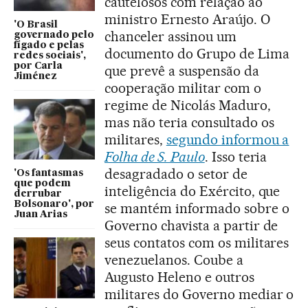
cautelosos com relação ao
ministro Ernesto Araújo. O
'O Brasil
chanceler assinou um
governado pelo
fígado e pelas
documento do Grupo de Lima
redes sociais',
por Carla
que prevê a suspensão da
Jiménez
cooperação militar com o
regime de Nicolás Maduro,
mas não teria consultado os
militares,
segundo informou a
Folha de S. Paulo
. Isso teria
desagradado o setor de
'Os fantasmas
que podem
inteligência do Exército, que
derrubar
Bolsonaro', por
se mantém informado sobre o
Juan Arias
Governo chavista a partir de
seus contatos com os militares
venezuelanos. Coube a
Augusto Heleno e outros
militares do Governo mediar o