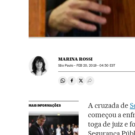
MARINA ROSSI
São Paulo -
FEB
20, 2019 - 04:50
EST
Compartir en Whatsapp
Compartir en Facebook
Compartir en Twitter
Desplegar Redes Soci
A cruzada de
S
MAIS INFORMAÇÕES
começou a enfr
toga de juiz e 
Segurança Públ