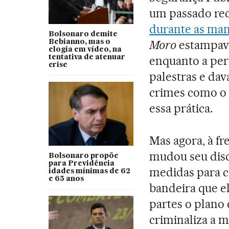
um passado rece
durante as man
Bolsonaro demite
Moro
estampava
Bebianno, mas o
elogia em vídeo, na
tentativa de atenuar
enquanto a per
crise
palestras e da
crimes como o c
essa prática.
Mas agora, à fr
mudou seu disc
Bolsonaro propõe
para Previdência
medidas para c
idades mínimas de 62
e 65 anos
bandeira que el
partes o plano
criminaliza a 