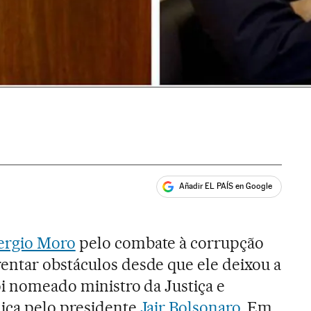
Añadir EL PAÍS en Google
ales
ergio Moro
pelo combate à corrupção
entar obstáculos desde que ele deixou a
foi nomeado ministro da Justiça e
ica pelo presidente
Jair Bolsonaro
. Em