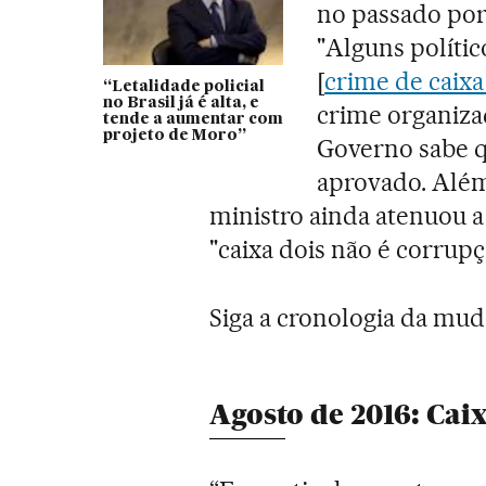
no passado por
"Alguns políti
[
crime de caixa
“Letalidade policial
no Brasil já é alta, e
crime organizad
tende a aumentar com
projeto de Moro”
Governo sabe qu
aprovado. Além 
ministro ainda atenuou a
"caixa dois não é corrupç
Siga a cronologia da mud
Agosto de 2016: Cai