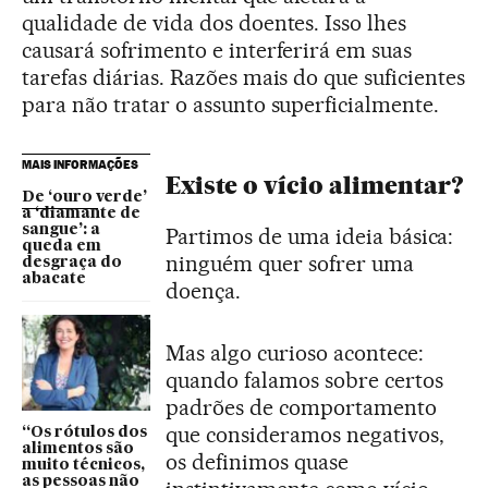
qualidade de vida dos doentes. Isso lhes
causará sofrimento e interferirá em suas
tarefas diárias. Razões mais do que suficientes
para não tratar o assunto superficialmente.
MAIS INFORMAÇÕES
Existe o vício alimentar?
De ‘ouro verde’
a ‘diamante de
sangue’: a
Partimos de uma ideia básica:
queda em
ninguém quer sofrer uma
desgraça do
abacate
doença.
Mas algo curioso acontece:
quando falamos sobre certos
padrões de comportamento
que consideramos negativos,
“Os rótulos dos
alimentos são
os definimos quase
muito técnicos,
as pessoas não