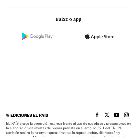
Baixe o app
©
EDICIONES EL PAÍS
EL PAÍS BRASIL EN
EL PAÍS BRASI
EL PAÍS B
EL PA
EL PAÍS ejerce la oposición expresa frente al uso de sus obras y prestaciones en
la elaboración de revistas de prensa prevista en el artículo 32.1 del TRLPI;
también realiza la reserva expresa frente a la reproducción, distribución y