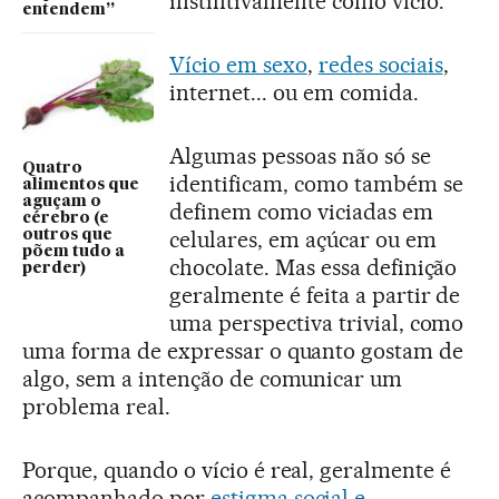
instintivamente como vício.
entendem”
Vício em sexo
,
redes sociais
,
internet... ou em comida.
Algumas pessoas não só se
Quatro
identificam, como também se
alimentos que
aguçam o
definem como viciadas em
cérebro (e
celulares, em açúcar ou em
outros que
põem tudo a
chocolate. Mas essa definição
perder)
geralmente é feita a partir de
uma perspectiva trivial, como
uma forma de expressar o quanto gostam de
algo, sem a intenção de comunicar um
problema real.
Porque, quando o vício é real, geralmente é
acompanhado por
estigma social e