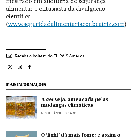
mestrado em auditoria de segurança
alimentar e entusiasta da divulgação
científica.
(
www.seguridadalimentariaconbeatriz.com
)
Receba o boletim do EL PAÍS América
Ciencia El País Brasil en Twitter
Ciencia El País Brasil en Instagram
Ciencia El País Brasil en Facebook
MAIS INFORMAÇÕES
A cerveja, ameaçada pelas
mudanças climáticas
MIGUEL ÁNGEL CRIADO
O ‘light’ dá mais fome: e assim o