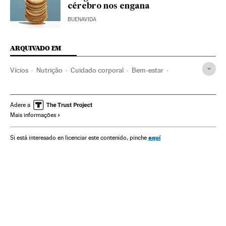
cérebro nos engana
BUENAVIDA
ARQUIVADO EM
Vícios
Nutrição
Cuidado corporal
Bem-estar
Alimentação
Estilo vida
Indústria
Saúde
Ciência
Nutrir con ciencia
Adere a
Mais informações
aquí
Si está interesado en licenciar este contenido, pinche