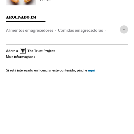
EL PAÍS
ARQUIVADO EM
Alimentos emagrecedores
Comidas emagrecedoras
Infusiones adelgazantes
Preparados adelgazantes
Productos adelgazantes
Dietas
Tratamento médico
Adere a
Mais informações
Nutrição
Cuidado corporal
Medicina
Alimentos
Estilo vida
Alimentação
Indústria
aquí
Si está interesado en licenciar este contenido, pinche