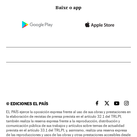
Baixe o app
©
EDICIONES EL PAÍS
EL PAÍS BRASIL EN
EL PAÍS BRASI
EL PAÍS B
EL PA
EL PAÍS ejerce la oposición expresa frente al uso de sus obras y prestaciones en
la elaboración de revistas de prensa prevista en el artículo 32.1 del TRLPI;
también realiza la reserva expresa frente a la reproducción, distribución y
comunicación pública de sus trabajos y artículos sobre temas de actualidad
prevista en el artículo 33.1 del TRLPI; y, asimismo, realiza una reserva expresa
de las reproducciones y usos de las obras y otras prestaciones accesibles desde