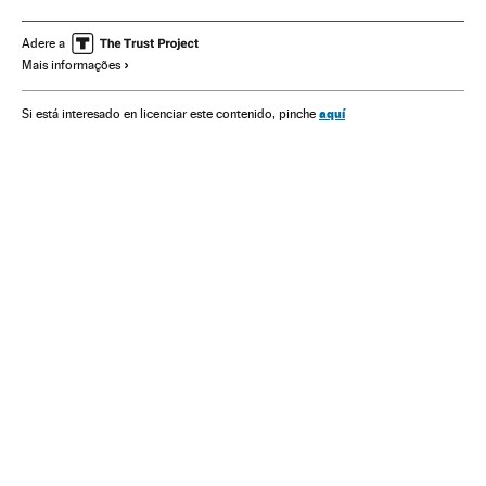
América
Elecciones EEUU 2018
Senado EEUU
Câmara Representantes Estados Unidos
Donald Trump
Adere a
Mais informações
Estados Unidos
Eleições EUA
México
América do Norte
Congresso Estados Unidos
aquí
Si está interesado en licenciar este contenido, pinche
Parlamento
Política