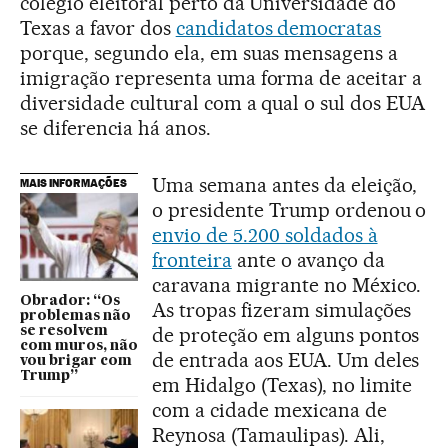
colégio eleitoral perto da Universidade do
Texas a favor dos
candidatos democratas
porque, segundo ela, em suas mensagens a
imigração representa uma forma de aceitar a
diversidade cultural com a qual o sul dos EUA
se diferencia há anos.
Uma semana antes da eleição,
MAIS INFORMAÇÕES
o presidente Trump ordenou o
envio de 5.200 soldados à
fronteira
ante o avanço da
caravana migrante no México.
Obrador: “Os
As tropas fizeram simulações
problemas não
de proteção em alguns pontos
se resolvem
com muros, não
de entrada aos EUA. Um deles
vou brigar com
Trump”
em Hidalgo (Texas), no limite
com a cidade mexicana de
Reynosa (Tamaulipas). Ali,