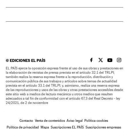
©
EDICIONES EL PAÍS
EL PAÍS BRASIL EN
EL PAÍS BRASI
EL PAÍS B
EL PA
EL PAÍS ejerce la oposición expresa frente al uso de sus obras y prestaciones en
la elaboración de revistas de prensa prevista en el artículo 32.1 del TRLPI;
también realiza la reserva expresa frente a la reproducción, distribución y
comunicación pública de sus trabajos y artículos sobre temas de actualidad
prevista en el artículo 33.1 del TRLPI; y, asimismo, realiza una reserva expresa
de las reproducciones y usos de las obras y otras prestaciones accesibles desde
este sitio web a medios de lectura mecánica u otros medios que resulten
adecuados a tal fin de conformidad con el artículo 67.3 del Real Decreto - ley
24/2021, de 2 de noviembre
Contacto
Venta de contenidos
Aviso legal
Política cookies
Política de privacidad
Mapa
Suscripciones EL PAÍS
Suscripciones empresas