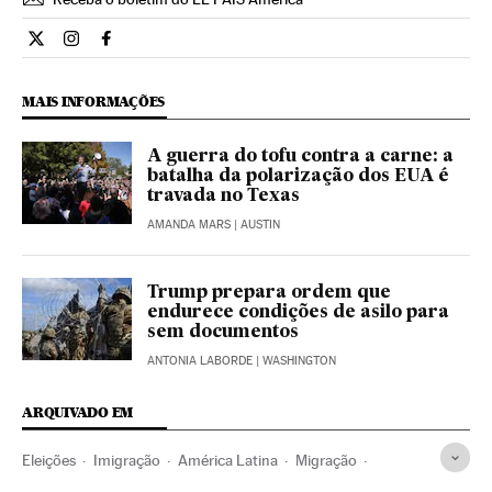
Internacional El País Brasil en Twitter
Internacional El País Brasil en Instagram
Internacional El País Brasil en Facebook
MAIS INFORMAÇÕES
A guerra do tofu contra a carne: a
batalha da polarização dos EUA é
travada no Texas
AMANDA MARS
| AUSTIN
Trump prepara ordem que
endurece condições de asilo para
sem documentos
ANTONIA LABORDE
| WASHINGTON
ARQUIVADO EM
Eleições
Imigração
América Latina
Migração