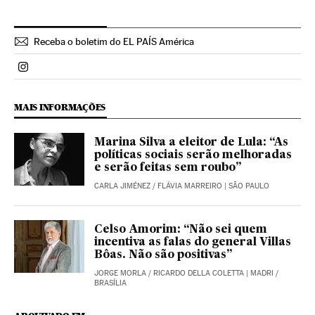
Receba o boletim do EL PAÍS América
Politica El País Brasil en Instagram
MAIS INFORMAÇÕES
Marina Silva a eleitor de Lula: “As
políticas sociais serão melhoradas
e serão feitas sem roubo”
CARLA JIMÉNEZ
/
FLÁVIA MARREIRO
| SÃO PAULO
Celso Amorim: “Não sei quem
incentiva as falas do general Villas
Bôas. Não são positivas”
JORGE MORLA
/
RICARDO DELLA COLETTA
| MADRI /
BRASÍLIA