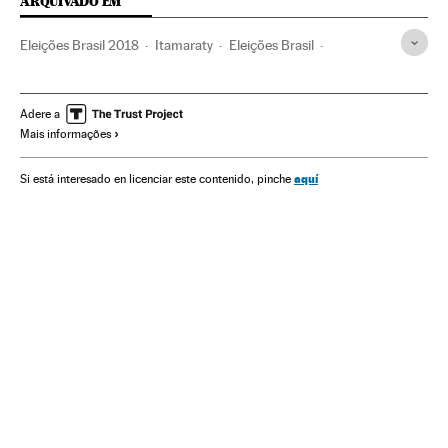
ARQUIVADO EM
Eleições Brasil 2018
Itamaraty
Eleições Brasil
Governo Brasil
Eleições
Governo
Ministérios
Administração Estado
Política
Administração pública
Adere a
Mais informações
Movimento #EleNão
Brasil
Jair Bolsonaro
Feminismo
Movimentos sociais
Mulheres
América do Sul
aquí
Si está interesado en licenciar este contenido, pinche
América Latina
América
Sociedade