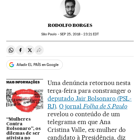
RODOLFO BORGES
São Paulo -
SEP
25, 2018 - 23:21
EDT
Compartir en Whatsapp
Compartir en Facebook
Compartir en Twitter
Desplegar Redes Sociales
Añadir EL PAÍS en Google
Uma denúncia retornou nesta
MAIS INFORMAÇÕES
terça-feira para constranger o
deputado Jair Bolsonaro (PSL-
RJ)
.
O jornal
Folha de S.Paulo
revelou o conteúdo de um
“Mulheres
telegrama em que Ana
Contra
Cristina Valle, ex-mulher do
Bolsonaro”, os
dilemas de ser
candidato à Presidência, diz
ativista no