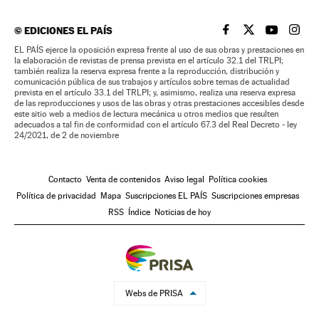
©
EDICIONES EL PAÍS
EL PAÍS BRASIL EN
EL PAÍS BRASI
EL PAÍS B
EL PA
EL PAÍS ejerce la oposición expresa frente al uso de sus obras y prestaciones en
la elaboración de revistas de prensa prevista en el artículo 32.1 del TRLPI;
también realiza la reserva expresa frente a la reproducción, distribución y
comunicación pública de sus trabajos y artículos sobre temas de actualidad
prevista en el artículo 33.1 del TRLPI; y, asimismo, realiza una reserva expresa
de las reproducciones y usos de las obras y otras prestaciones accesibles desde
este sitio web a medios de lectura mecánica u otros medios que resulten
adecuados a tal fin de conformidad con el artículo 67.3 del Real Decreto - ley
24/2021, de 2 de noviembre
Contacto
Venta de contenidos
Aviso legal
Política cookies
Política de privacidad
Mapa
Suscripciones EL PAÍS
Suscripciones empresas
RSS
Índice
Noticias de hoy
Webs de PRISA