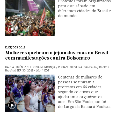
Protestos foram organizados
para este sábado em
diferentes cidades do Brasil e
do mundo
ELEIÇÕES 2018
Mulheres quebram o jejum das ruas no Brasil
com manifestações contra Bolsonaro
CARLA JIMÉNEZ
/
HELOÍSA MENDONÇA
/
REGIANE OLIVEIRA
|
São Paulo / Recife /
Brasília
|
SEP 30, 2018 - 10:44
EDT
Centenas de milhares de
pessoas se uniram a
protestos em 65 cidades,
segundo coletivos que
ajudaram a organizar os
atos. Em São Paulo, ato foi
do Largo da Batata à Paulista