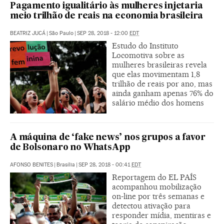
Pagamento igualitário às mulheres injetaria
meio trilhão de reais na economia brasileira
BEATRIZ JUCÁ
|
São Paulo
|
SEP 28, 2018 - 12:00
EDT
Estudo do Instituto
Locomotiva sobre as
mulheres brasileiras revela
que elas movimentam 1,8
trilhão de reais por ano, mas
ainda ganham apenas 76% do
salário médio dos homens
A máquina de ‘fake news’ nos grupos a favor
de Bolsonaro no WhatsApp
AFONSO BENITES
|
Brasília
|
SEP 28, 2018 - 00:41
EDT
Reportagem do EL PAÍS
acompanhou mobilização
on-line por três semanas e
detectou ativação para
responder mídia, mentiras e