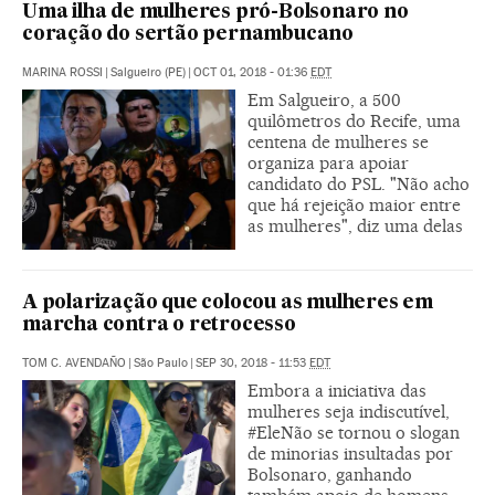
Uma ilha de mulheres pró-Bolsonaro no
coração do sertão pernambucano
MARINA ROSSI
|
Salgueiro (PE)
|
OCT 01, 2018 - 01:36
EDT
Em Salgueiro, a 500
quilômetros do Recife, uma
centena de mulheres se
organiza para apoiar
candidato do PSL. "Não acho
que há rejeição maior entre
as mulheres", diz uma delas
A polarização que colocou as mulheres em
marcha contra o retrocesso
TOM C. AVENDAÑO
|
São Paulo
|
SEP 30, 2018 - 11:53
EDT
Embora a iniciativa das
mulheres seja indiscutível,
#EleNão se tornou o slogan
de minorias insultadas por
Bolsonaro, ganhando