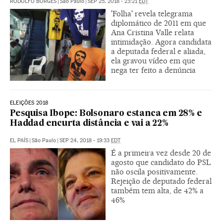
RODOLFO BORGES
|
São Paulo
|
SEP 25, 2018 - 23:21
EDT
'Folha' revela telegrama
diplomático de 2011 em que
Ana Cristina Valle relata
intimidação. Agora candidata
a deputada federal e aliada,
ela gravou vídeo em que
nega ter feito a denúncia
ELEIÇÕES 2018
Pesquisa Ibope: Bolsonaro estanca em 28% e
Haddad encurta distância e vai a 22%
EL PAÍS
|
São Paulo
|
SEP 24, 2018 - 19:33
EDT
É a primeira vez desde 20 de
agosto que candidato do PSL
não oscila positivamente.
Rejeição de deputado federal
também tem alta, de 42% a
46%