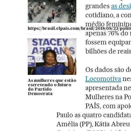
grandes
as des
cotidiano, a c
médio feminino
https://brasil.elpais.com/brasil/2018/08/23/pol
apenas 76% do m
fossem equipar
bilhões de reai
Os dados são d
Locomotiva
nes
As mulheres que estão
escrevendo o futuro
apresentada nes
do Partido
Democrata
Mulheres na Pol
PAÍS, com apoi
Paulo as quatro candidat
Amélia (PP), Kátia Abreu