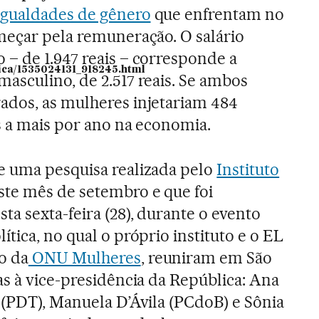
igualdades de gênero
que enfrentam no
omeçar pela remuneração. O salário
 – de 1.947 reais – corresponde a
itica/1535024131_918245.html
asculino, de 2.517 reais. Se ambos
ados, as mulheres injetariam 484
s a mais por ano na economia.
e uma pesquisa realizada pelo
Instituto
te mês de setembro e que foi
ta sexta-feira (28), durante o evento
ítica, no qual o próprio instituto e o EL
o da
ONU Mulheres
, reuniram em São
as à vice-presidência da República: Ana
 (PDT), Manuela D’Ávila (PCdoB) e Sônia