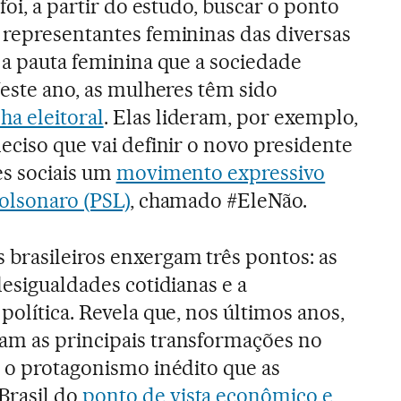
foi, a partir do estudo, buscar o ponto
 representantes femininas das diversas
e a pauta feminina que a sociedade
Neste ano, as mulheres têm sido
a eleitoral
. Elas lideram, por exemplo,
eciso que vai definir o novo presidente
es sociais um
movimento expressivo
Bolsonaro (PSL)
, chamado #EleNão.
brasileiros enxergam três pontos: as
desigualdades cotidianas e a
política. Revela que, nos últimos anos,
am as principais transformações no
m o protagonismo inédito que as
rasil do
ponto de vista econômico e