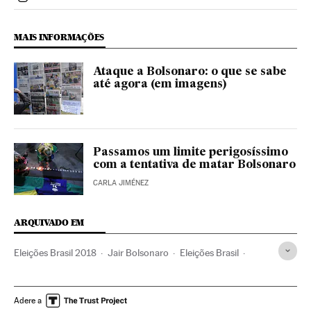
Politica El País Brasil en Instagram
MAIS INFORMAÇÕES
Ataque a Bolsonaro: o que se sabe
até agora (em imagens)
Passamos um limite perigosíssimo
com a tentativa de matar Bolsonaro
CARLA JIMÉNEZ
ARQUIVADO EM
Eleições Brasil 2018
Jair Bolsonaro
Eleições Brasil
Brasil
América do Sul
América Latina
Eleições
América
Política
Adere a