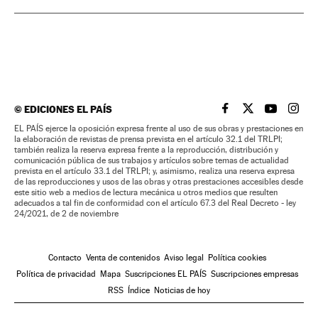
©
EDICIONES EL PAÍS
EL PAÍS BRASIL EN
EL PAÍS BRASI
EL PAÍS B
EL PA
EL PAÍS ejerce la oposición expresa frente al uso de sus obras y prestaciones en
la elaboración de revistas de prensa prevista en el artículo 32.1 del TRLPI;
también realiza la reserva expresa frente a la reproducción, distribución y
comunicación pública de sus trabajos y artículos sobre temas de actualidad
prevista en el artículo 33.1 del TRLPI; y, asimismo, realiza una reserva expresa
de las reproducciones y usos de las obras y otras prestaciones accesibles desde
este sitio web a medios de lectura mecánica u otros medios que resulten
adecuados a tal fin de conformidad con el artículo 67.3 del Real Decreto - ley
24/2021, de 2 de noviembre
Contacto
Venta de contenidos
Aviso legal
Política cookies
Política de privacidad
Mapa
Suscripciones EL PAÍS
Suscripciones empresas
RSS
Índice
Noticias de hoy