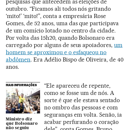
pesquisas que antecedem as eleições de
outubro. “Ficamos ali todos nós gritando
‘mito!’ ‘mito!”, conta a empresária Rose
Gomes, de 52 anos, uma das que participava
de um comício lotado no centro da cidade.
Por volta das 15h20, quando Bolsonaro era
carregado por alguns de seus apoiadores,
um
homem se aproximou e o esfaqueou no
abdômen
. Era Adélio Bispo de Oliveira, de 40
anos.
“Ele apareceu de repente,
MAIS INFORMAÇÕES
como se fosse um de nós. A
sorte é que ele estava sentado
no ombro das pessoas e com
seguranças em volta. Senão, ia
Ministro diz
acabar perfurando o coração
que Bolsonaro
dele”, conta Gomes. Bruno
não seguiu