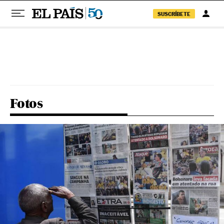
SUSCRÍBETE
Pular para o conteúdo
Fotos