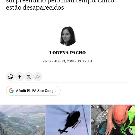
surpreendido pelo mau tempo. Cinco
estão desaparecidos
LORENA PACHO
Roma -
AUG
21, 2018 - 13:05
EDT
Compartir en Whatsapp
Compartir en Facebook
Compartir en Twitter
Desplegar Redes Sociales
Añadir EL PAÍS en Google