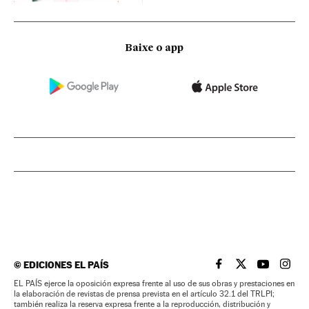
Baixe o app
©
EDICIONES EL PAÍS
EL PAÍS BRASIL EN
EL PAÍS BRASI
EL PAÍS B
EL PA
EL PAÍS ejerce la oposición expresa frente al uso de sus obras y prestaciones en
la elaboración de revistas de prensa prevista en el artículo 32.1 del TRLPI;
también realiza la reserva expresa frente a la reproducción, distribución y