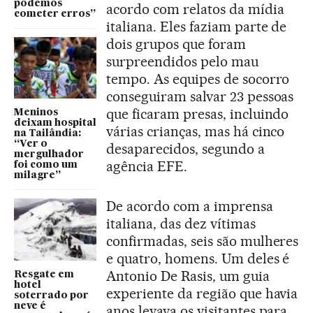
podemos
acordo com relatos da mídia
cometer erros”
italiana. Eles faziam parte de
dois grupos que foram
surpreendidos pelo mau
tempo. As equipes de socorro
conseguiram salvar 23 pessoas
que ficaram presas, incluindo
Meninos
deixam hospital
várias crianças, mas há cinco
na Tailândia:
“Ver o
desaparecidos, segundo a
mergulhador
agência EFE.
foi como um
milagre”
De acordo com a imprensa
italiana, das dez vítimas
confirmadas, seis são mulheres
e quatro, homens. Um deles é
Antonio De Rasis, um guia
Resgate em
hotel
experiente da região que havia
soterrado por
neve é
anos levava os visitantes para