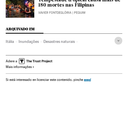
Tempestade tropical causa mais de
180 mortes nas Filipinas
XAVIER FONTDEGLÒRIA
| PEQUIM
ARQUIVADO EM
Itália
Inundações
Desastres naturais
Europa Ocidental
Desastres
Acontecimentos
Europa
Adere a
Mais informações
aquí
Si está interesado en licenciar este contenido, pinche