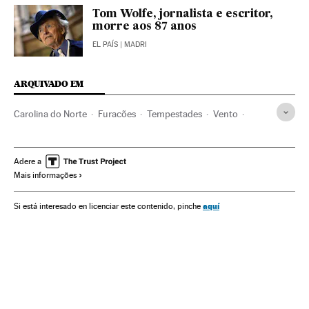
Tom Wolfe, jornalista e escritor,
morre aos 87 anos
EL PAÍS
| MADRI
ARQUIVADO EM
Carolina do Norte
Furacões
Tempestades
Vento
Estados Unidos
Desastres naturais
América do Norte
Desastres
Meteorologia
Acontecimentos
América
Adere a
Mais informações
aquí
Si está interesado en licenciar este contenido, pinche