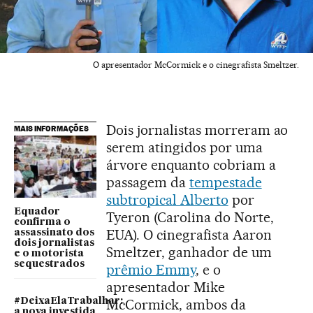
O apresentador McCormick e o cinegrafista Smeltzer.
Dois jornalistas morreram ao
MAIS INFORMAÇÕES
serem atingidos por uma
árvore enquanto cobriam a
passagem da
tempestade
subtropical Alberto
por
Equador
Tyeron (Carolina do Norte,
confirma o
EUA). O cinegrafista Aaron
assassinato dos
dois jornalistas
Smeltzer, ganhador de um
e o motorista
sequestrados
prêmio Emmy
, e o
apresentador Mike
#DeixaElaTrabalhar:
McCormick, ambos da
a nova investida