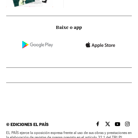
Baixe o app
©
EDICIONES EL PAÍS
EL PAÍS BRASIL EN
EL PAÍS BRASI
EL PAÍS B
EL PA
EL PAÍS ejerce la oposición expresa frente al uso de sus obras y prestaciones en
la elaboración de revistas de prensa prevista en el artículo 32.1 del TRLPI;