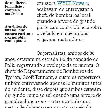
emissora
WYFF News 4
,
de mulheres
jornalistas
acabavam de entrevistar o
contra o
machismo
chefe de bombeiros local
quando a árvore de grande
porte caiu com violência sobre
A crônica do
futebol que
o veículo em que ambos
encara racismo
e xenofobia
viajavam, matando-os.
como piada
Os jornalistas, ambos de 36
anos, estavam na estrada 176 do condado de
Polk, registrando a evolução da tormenta. O
chefe do Departamento de Bombeiros de
Tyeron, Geoff Tennant, a quem os repórteres
tinham entrevistado apenas 10 minutos antes
do acidente, disse depois que ambos estavam
dirigindo rumo ao sul quando uma árvore de
grandes dimensões – o tronco tinha um
metro de diâmetro – impactou o veículo.