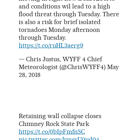
and conditions wil lead to a high
flood threat through Tuesday. There
is also a risk for brief isolated
tornadoes Monday afternoon
through Tuesday.
https://t.co/ruHL3aerg9
— Chris Justus, WYFF 4 Chief
Meteorologist (@ChrisWYFF4)
May
28, 2018
Retaining wall collapse closes
Chimney Rock State Park
https://t.co/0bIpFmfnSC
pic.twitter.com/kmsvU0ud04