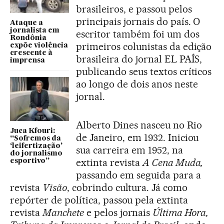
brasileiros, e passou pelos
principais jornais do país. O
Ataque a
jornalista em
escritor também foi um dos
Rondônia
primeiros colunistas da edição
expõe violência
crescente à
brasileira do jornal EL PAÍS,
imprensa
publicando seus textos críticos
ao longo de dois anos neste
jornal.
Alberto Dines nasceu no Rio
Juca Kfouri:
de Janeiro, em 1932. Iniciou
“Sofremos da
‘leifertização’
sua carreira em 1952, na
do jornalismo
extinta revista
A Cena Muda,
esportivo”
passando em seguida para a
revista
Visão
, cobrindo cultura. Já como
repórter de política, passou pela extinta
revista
Manchete
e pelos jornais
Última Hora,