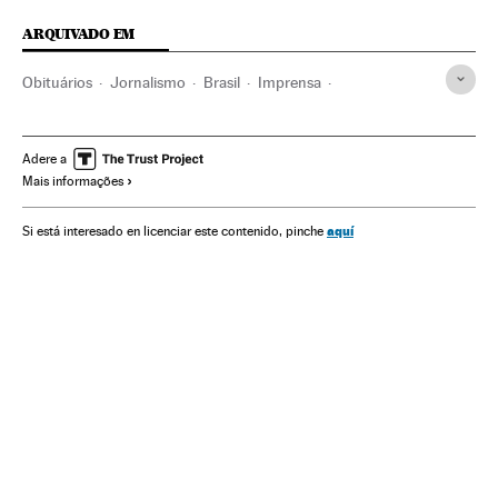
ARQUIVADO EM
Obituários
Jornalismo
Brasil
Imprensa
América do Sul
América Latina
Acontecimentos
América
Meios comunicação
Sociedade
Comunicação
Adere a
Mais informações
aquí
Si está interesado en licenciar este contenido, pinche