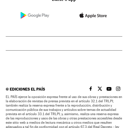
©
EDICIONES EL PAÍS
EL PAÍS BRASIL EN
EL PAÍS BRASI
EL PAÍS B
EL PA
EL PAÍS ejerce la oposición expresa frente al uso de sus obras y prestaciones en
la elaboración de revistas de prensa prevista en el artículo 32.1 del TRLPI;
también realiza la reserva expresa frente a la reproducción, distribución y
comunicación pública de sus trabajos y artículos sobre temas de actualidad
prevista en el artículo 33.1 del TRLPI; y, asimismo, realiza una reserva expresa
de las reproducciones y usos de las obras y otras prestaciones accesibles desde
este sitio web a medios de lectura mecánica u otros medios que resulten
adecuados a tal fin de conformidad con el artículo 67.3 del Real Decreto - ley