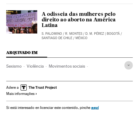
A odisseia das mulheres pelo
direito ao aborto na América
Latina
S. PALOMINO
/
R. MONTES
/
D. M. PÉREZ
| BOGOTÁ /
SANTIAGO DE CHILE / MÉXICO
ARQUIVADO EM
Sexismo
Violência
Movimentos sociais
Direitos mulher
América do Sul
América Latina
Acontecimentos
Relações gênero
Mulheres
América
Adere a
Mais informações
Ni Una Menos
Medicina
Preconceitos
Delitos
Problemas sociais
Saúde
Sociedade
Argentina
aquí
Si está interesado en licenciar este contenido, pinche
Aborto
Feminicídios
Violência masculina
Anticoncepção
Violência gênero
Machismo
Reprodução