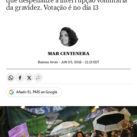
que despenalize a interrupção voluntária
da gravidez. Votação é no dia 13
MAR CENTENERA
Buenos Aires -
JUN
05, 2018 - 21:13
EDT
Compartir en Whatsapp
Compartir en Facebook
Compartir en Twitter
Desplegar Redes Sociales
Añadir EL PAÍS en Google