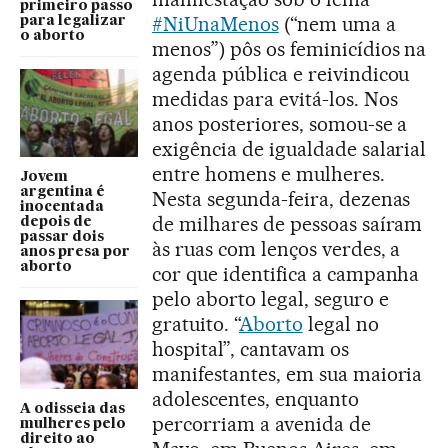
primeiro passo
#NiUnaMenos
(“nem uma a
para legalizar
o aborto
menos”) pôs os feminicídios na
agenda pública e reivindicou
medidas para evitá-los. Nos
anos posteriores, somou-se a
exigência de igualdade salarial
entre homens e mulheres.
Jovem
argentina é
Nesta segunda-feira, dezenas
inocentada
de milhares de pessoas saíram
depois de
passar dois
às ruas com lenços verdes, a
anos presa por
aborto
cor que identifica a campanha
pelo aborto legal, seguro e
gratuito. “
Aborto
legal no
hospital”, cantavam os
manifestantes, em sua maioria
adolescentes, enquanto
A odisseia das
percorriam a avenida de
mulheres pelo
direito ao