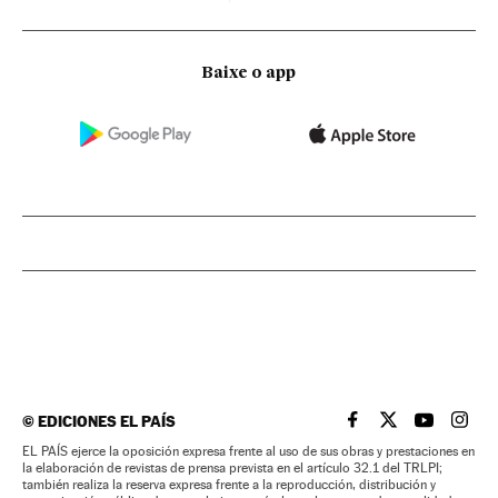
Baixe o app
©
EDICIONES EL PAÍS
EL PAÍS BRASIL EN
EL PAÍS BRASI
EL PAÍS B
EL PA
EL PAÍS ejerce la oposición expresa frente al uso de sus obras y prestaciones en
la elaboración de revistas de prensa prevista en el artículo 32.1 del TRLPI;
también realiza la reserva expresa frente a la reproducción, distribución y