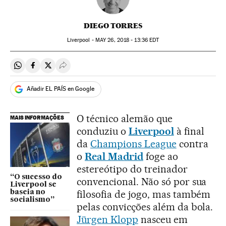
DIEGO TORRES
Liverpool -
MAY
26, 2018 - 13:36
EDT
Compartir en Whatsapp
Compartir en Facebook
Compartir en Twitter
Desplegar Redes Sociales
Añadir EL PAÍS en Google
O técnico alemão que
MAIS INFORMAÇÕES
conduziu o
Liverpool
à final
da
Champions League
contra
o
Real Madrid
foge ao
estereótipo do treinador
“O sucesso do
convencional. Não só por sua
Liverpool se
filosofia de jogo, mas também
baseia no
socialismo”
pelas convicções além da bola.
Jürgen Klopp
nasceu em