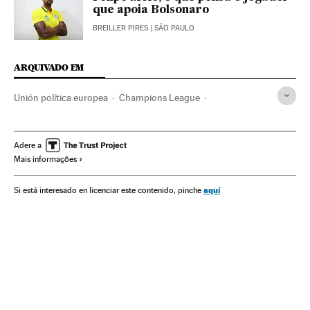
que apoia Bolsonaro
BREILLER PIRES
| SÃO PAULO
ARQUIVADO EM
Unión política europea
Champions League
Eleições europeias
Reino Unido
Liga futebol
Referendo
Futebol
Times esportes
Eleições
Adere a
Mais informações
Competições
Brexit
Ideologias
União Europeia
Esportes
Organizações internacionais
Europa
aquí
Si está interesado en licenciar este contenido, pinche
Relações exteriores
Liverpool FC
Jurgen Klopp
Socialismo
Premier League
Final Champions League
Referendos UE
Real Madrid
Fase final