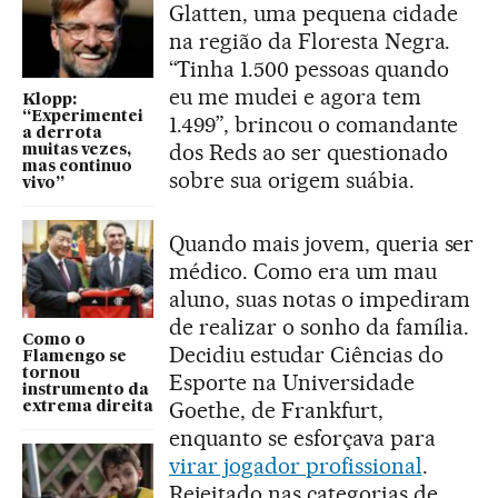
Glatten, uma pequena cidade
na região da Floresta Negra.
“Tinha 1.500 pessoas quando
eu me mudei e agora tem
Klopp:
“Experimentei
1.499”, brincou o comandante
a derrota
dos Reds ao ser questionado
muitas vezes,
mas continuo
sobre sua origem suábia.
vivo”
Quando mais jovem, queria ser
médico. Como era um mau
aluno, suas notas o impediram
de realizar o sonho da família.
Como o
Decidiu estudar Ciências do
Flamengo se
tornou
Esporte na Universidade
instrumento da
Goethe, de Frankfurt,
extrema direita
enquanto se esforçava para
virar jogador profissional
.
Rejeitado nas categorias de