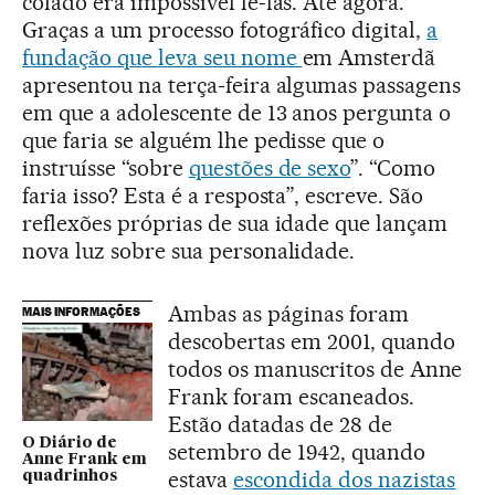
colado era impossível lê-las. Até agora.
Graças a um processo fotográfico digital,
a
fundação que leva seu nome
em Amsterdã
apresentou na terça-feira algumas passagens
em que a adolescente de 13 anos pergunta o
que faria se alguém lhe pedisse que o
instruísse “sobre
questões de sexo
”. “Como
faria isso? Esta é a resposta”, escreve. São
reflexões próprias de sua idade que lançam
nova luz sobre sua personalidade.
Ambas as páginas foram
MAIS INFORMAÇÕES
descobertas em 2001, quando
todos os manuscritos de Anne
Frank foram escaneados.
Estão datadas de 28 de
O Diário de
setembro de 1942, quando
Anne Frank em
estava
escondida dos nazistas
quadrinhos