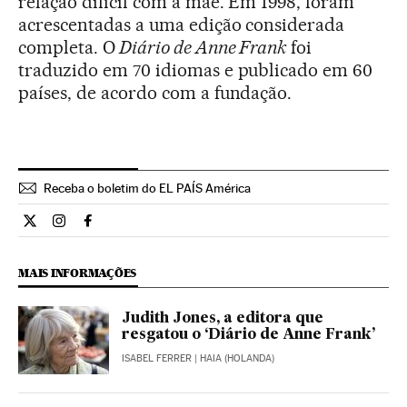
relação difícil com a mãe. Em 1998, foram
acrescentadas a uma edição considerada
completa. O
Diário de Anne Frank
foi
traduzido em 70 idiomas e publicado em 60
países, de acordo com a fundação.
Receba o boletim do EL PAÍS América
Cultura El País Brasil en Twitter
Cultura El País Brasil en Instagram
Cultura El País Brasil en Facebook
MAIS INFORMAÇÕES
Judith Jones, a editora que
resgatou o ‘Diário de Anne Frank’
ISABEL FERRER
| HAIA (HOLANDA)