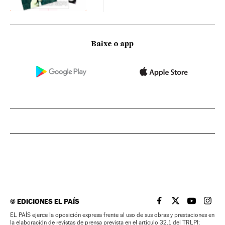
Baixe o app
©
EDICIONES EL PAÍS
EL PAÍS BRASIL EN
EL PAÍS BRASI
EL PAÍS B
EL PA
EL PAÍS ejerce la oposición expresa frente al uso de sus obras y prestaciones en
la elaboración de revistas de prensa prevista en el artículo 32.1 del TRLPI;