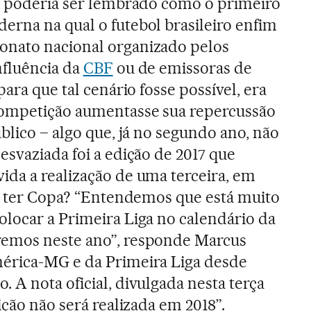
ca poderia ser lembrado como o primeiro
erna na qual o futebol brasileiro enfim
nato nacional organizado pelos
nfluência da
CBF
ou de emissoras de
para que tal cenário fosse possível, era
competição aumentasse sua repercussão
úblico – algo que, já no segundo ano, não
esvaziada foi a edição de 2017 que
ida a realização de uma terceira, em
ai ter Copa? “Entendemos que está muito
olocar a Primeira Liga no calendário da
emos neste ano”, responde Marcus
érica-MG e da Primeira Liga desde
 A nota oficial, divulgada nesta terça
ição não será realizada em 2018”.