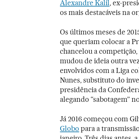
Alexandre Kalil
, ex-pres
os mais destacáveis na o
Os últimos meses de 201
que queriam colocar a Pr
chancelou a competição,
mudou de ideia outra ve
envolvidos com a Liga co
Nunes, substituto do inv
presidência da Confedera
alegando “sabotagem” no
Já 2016 começou com Gi
Globo
para a transmissão 
janeiro. Três dias antes,