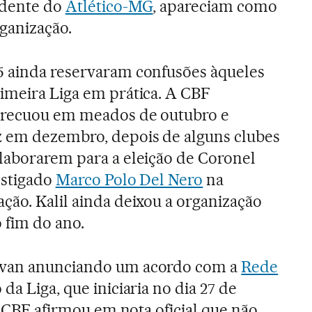
idente do
Atlético-MG
, apareciam como
rganização.
5 ainda reservaram confusões àqueles
imeira Liga em prática. A CBF
 recuou em meados de outubro e
z em dezembro, depois de alguns clubes
laborarem para a eleição de Coronel
estigado
Marco Polo Del Nero
na
ção. Kalil ainda deixou a organização
 fim do ano.
lvan anunciando um acordo com a
Rede
da Liga, que iniciaria no dia 27 de
 a CBF afirmou em nota oficial que não