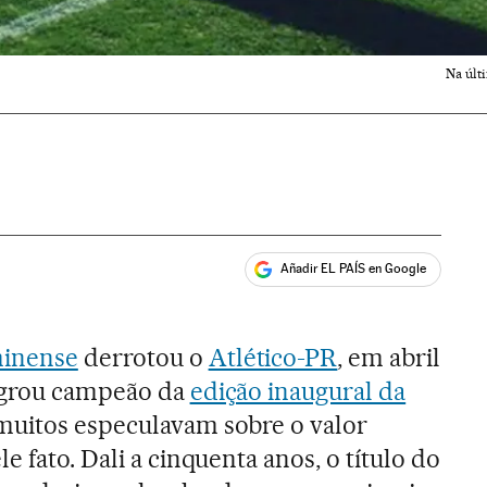
Na últ
Añadir EL PAÍS en Google
ales
inense
derrotou o
Atlético-PR
, em abril
sagrou campeão da
edição inaugural da
 muitos especulavam sobre o valor
e fato. Dali a cinquenta anos, o título do