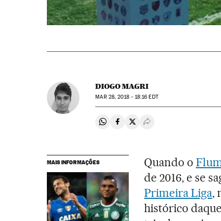
DIOGO MAGRI
MAR
28, 2018 - 18:16
EDT
Compartir en Whatsapp
Compartir en Facebook
Compartir en Twitter
Desplegar Redes Soci
Quando o
Flum
MAIS INFORMAÇÕES
de 2016, e se 
Primeira Liga
,
histórico daquel