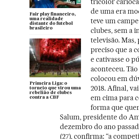
tricolor cario
de uma era mod
Fair play financeiro,
teve um campeo
uma realidade
distante do futebol
brasileiro
clubes, sem a i
televisão. Mas, 
preciso que a 
e cativasse o p
aconteceu. Tão 
colocou em dúv
Primeira Liga: o
2018. Afinal, v
torneio que virou uma
rebelião de clubes
em cima para c
contra a CBF
forma que quer
Salum, presidente do Am
dezembro do ano passado.
(27), confirma: “a compet