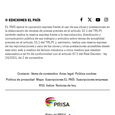
©
EDICIONES EL PAÍS
EL PAÍS BRASIL EN
EL PAÍS BRASI
EL PAÍS B
EL PA
EL PAÍS ejerce la oposición expresa frente al uso de sus obras y prestaciones en
la elaboración de revistas de prensa prevista en el artículo 32.1 del TRLPI;
también realiza la reserva expresa frente a la reproducción, distribución y
comunicación pública de sus trabajos y artículos sobre temas de actualidad
prevista en el artículo 33.1 del TRLPI; y, asimismo, realiza una reserva expresa
de las reproducciones y usos de las obras y otras prestaciones accesibles desde
este sitio web a medios de lectura mecánica u otros medios que resulten
adecuados a tal fin de conformidad con el artículo 67.3 del Real Decreto - ley
24/2021, de 2 de noviembre
Contacto
Venta de contenidos
Aviso legal
Política cookies
Política de privacidad
Mapa
Suscripciones EL PAÍS
Suscripciones empresas
RSS
Índice
Noticias de hoy
Webs de PRISA