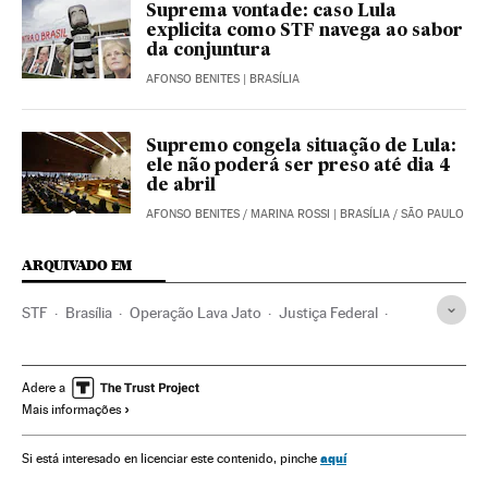
Suprema vontade: caso Lula
explicita como STF navega ao sabor
da conjuntura
AFONSO BENITES
| BRASÍLIA
Supremo congela situação de Lula:
ele não poderá ser preso até dia 4
de abril
AFONSO BENITES
/
MARINA ROSSI
| BRASÍLIA / SÃO PAULO
ARQUIVADO EM
STF
Brasília
Operação Lava Jato
Justiça Federal
Distrito Federal
Bombeiros
Caso Petrobras
Investigação policial
Incêndios
Serviços emergência
Adere a
Mais informações
Subornos
Financiamento ilegal
Tribunais
Acidentes
Emergências
Corrupção política
Poder judicial
Brasil
aquí
Si está interesado en licenciar este contenido, pinche