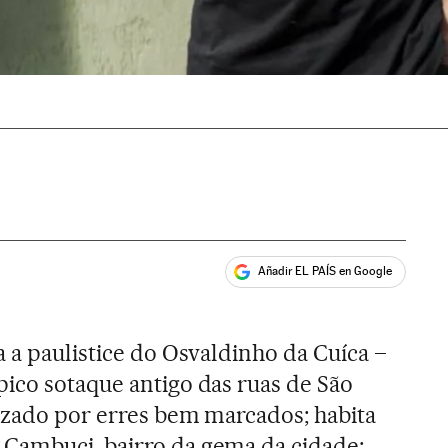
Añadir EL PAÍS en Google
ales
a a paulistice do Osvaldinho da Cuíca –
ico sotaque antigo das ruas de São
rizado por erres bem marcados; habita
Cambuci, bairro da gema da cidade;