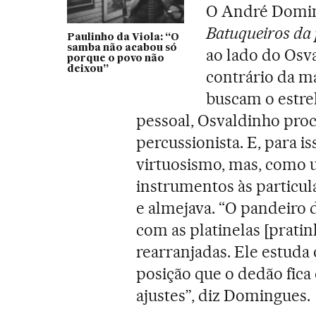
O André Doming
Batuqueiros da 
Paulinho da Viola: “O
samba não acabou só
ao lado do Osv
porque o povo não
deixou”
contrário da ma
buscam o estrel
pessoal, Osvaldinho pro
percussionista. E, para i
virtuosismo, mas, como u
instrumentos às particu
e almejava. “O pandeiro 
com as platinelas [prati
rearranjadas. Ele estuda 
posição que o dedão fica 
ajustes”, diz Domingues.