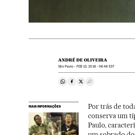
ANDRÉ DE OLIVEIRA
São Paulo -
FEB
13, 2018 - 06:48
EST
Compartir en Whatsapp
Compartir en Facebook
Compartir en Twitter
Desplegar Redes Soci
Por trás de tod
MAIS INFORMAÇÕES
conserva um típ
Paulo, caracte
um sobrado do 