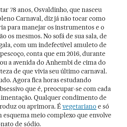
ar 78 anos, Osvaldinho, que nasceu
pleno Carnaval, diz já não tocar como
ria para manejar os instrumentos e o
são os mesmos. No sofá de sua sala, de
gala, com um indefectível amuleto de
pescoço, conta que em 2016, durante
lhou a avenida do Anhembi de cima do
rteza de que vivia seu último carnaval.
udo. Agora fica horas estudando
obsessivo que é, preocupar-se com cada
limentação. Qualquer condimento de
produz ou aprimora. É
vegetariano
e só
um esquema meio complexo que envolve
onato de sódio.