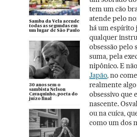
tem um cão brav
atende pelo no
Samba da Vela acende
há um espírito
todas as segundas em
um lugar de São Paulo
qualquer instr
obsessão pelo s
suma, pela exec
nipônico. E não
Japão
, no come
realmente alg
30 anos sem o
sambista Nelson
obsessivo que e
Cavaquinho, poeta do
juízo final
nascente. Osva
ou na cuíca, qu
como um dos ma