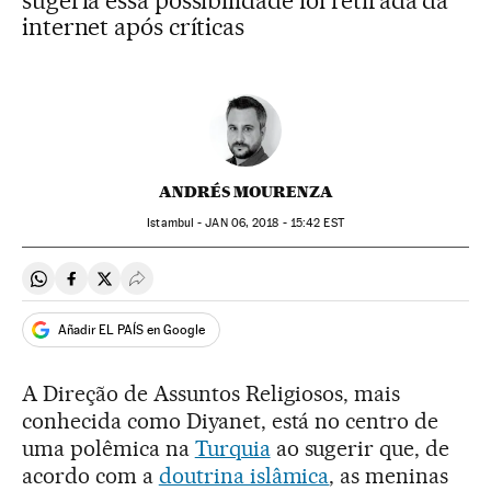
sugeria essa possibilidade foi retirada da
internet após críticas
ANDRÉS MOURENZA
Istambul -
JAN
06, 2018 - 15:42
EST
Compartir en Whatsapp
Compartir en Facebook
Compartir en Twitter
Desplegar Redes Sociales
Añadir EL PAÍS en Google
A Direção de Assuntos Religiosos, mais
conhecida como Diyanet, está no centro de
uma polêmica na
Turquia
ao sugerir que, de
acordo com a
doutrina islâmica
, as meninas