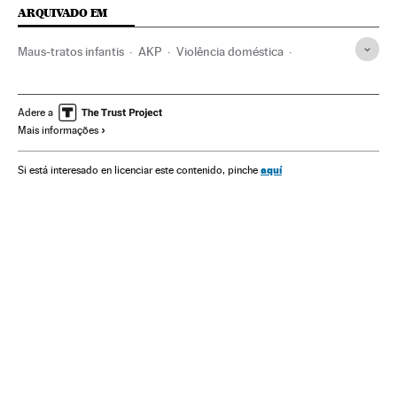
ARQUIVADO EM
Maus-tratos infantis
AKP
Violência doméstica
Partidos islamistas
Maus-tratos
Turquia
Integridade pessoal
Balcãs
Infância
Violência
Adere a
Mais informações
Europa Sul
Oriente médio
Direitos mulher
Mulheres
Acontecimentos
Ásia
Partidos políticos
aquí
Si está interesado en licenciar este contenido, pinche
Relações gênero
Delitos
Europa
Justiça
Política
Sociedade