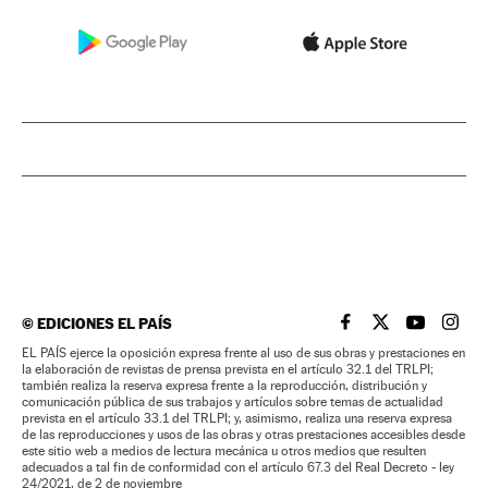
©
EDICIONES EL PAÍS
EL PAÍS BRASIL EN
EL PAÍS BRASI
EL PAÍS B
EL PA
EL PAÍS ejerce la oposición expresa frente al uso de sus obras y prestaciones en
la elaboración de revistas de prensa prevista en el artículo 32.1 del TRLPI;
también realiza la reserva expresa frente a la reproducción, distribución y
comunicación pública de sus trabajos y artículos sobre temas de actualidad
prevista en el artículo 33.1 del TRLPI; y, asimismo, realiza una reserva expresa
de las reproducciones y usos de las obras y otras prestaciones accesibles desde
este sitio web a medios de lectura mecánica u otros medios que resulten
adecuados a tal fin de conformidad con el artículo 67.3 del Real Decreto - ley
24/2021, de 2 de noviembre