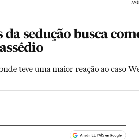
AMÉ
ís da sedução busca com
assédio
 onde teve uma maior reação ao caso We
Añadir EL PAÍS en Google
ales