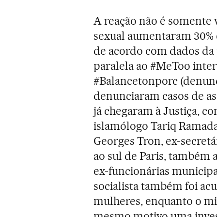
A reação não é somente v
sexual aumentaram 30% e
de acordo com dados da p
paralela ao #MeToo inter
#Balancetonporc (denunc
denunciaram casos de ass
já chegaram à Justiça, c
islamólogo Tariq Ramad
Georges Tron, ex-secretá
ao sul de Paris, também 
ex-funcionárias municipa
socialista também foi ac
mulheres, enquanto o min
mesmo motivo uma invest