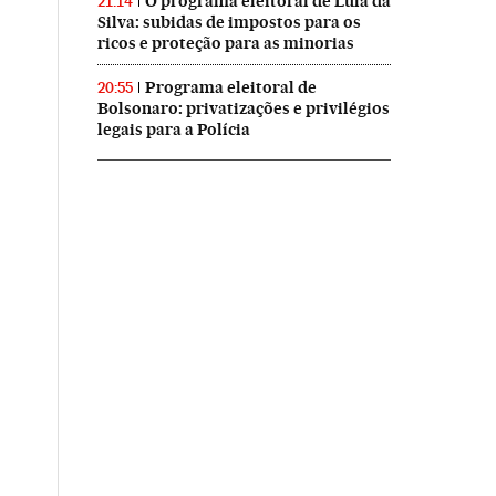
O programa eleitoral de Lula da
21:14
Silva: subidas de impostos para os
ricos e proteção para as minorias
Programa eleitoral de
20:55
Bolsonaro: privatizações e privilégios
legais para a Polícia