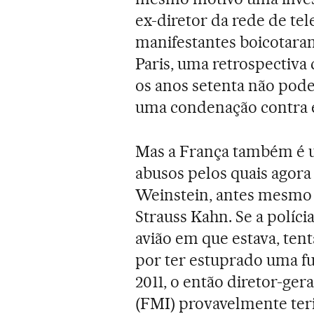
ex-diretor da rede de te
manifestantes boicotara
Paris, uma retrospectiva
os anos setenta não pode
uma condenação contra e
Mas a França também é u
abusos pelos quais agora
Weinstein, antes mesmo
Strauss Kahn. Se a políci
avião em que estava, ten
por ter estuprado uma f
2011, o então diretor-ge
(FMI) provavelmente ter