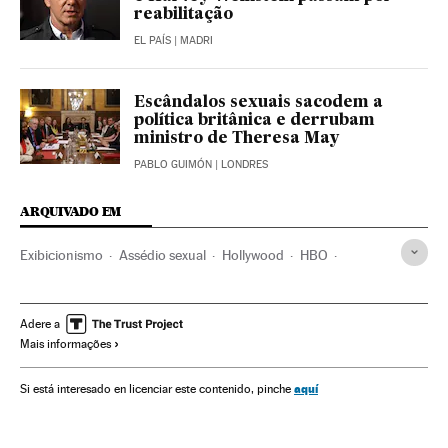
reabilitação
EL PAÍS
| MADRI
Escândalos sexuais sacodem a
política britânica e derrubam
ministro de Theresa May
PABLO GUIMÓN
| LONDRES
ARQUIVADO EM
Exibicionismo
Assédio sexual
Hollywood
HBO
Netflix
Cinema dos Estados Unidos
Plataformas digitales
Crimes sexuais
Adere a
Mais informações
Indústria Cinematográfica
IPTV
Cinema
Internet
Delitos
Televisão
Empresas
Justiça
aquí
Si está interesado en licenciar este contenido, pinche
Meios comunicação
Economia
Telecomunicações