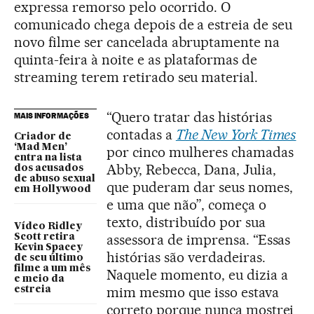
expressa remorso pelo ocorrido. O
comunicado chega depois de a estreia de seu
novo filme ser cancelada abruptamente na
quinta-feira à noite e as plataformas de
streaming terem retirado seu material.
“Quero tratar das histórias
MAIS INFORMAÇÕES
contadas a
The New York Times
Criador de
‘Mad Men’
por cinco mulheres chamadas
entra na lista
Abby, Rebecca, Dana, Julia,
dos acusados
de abuso sexual
que puderam dar seus nomes,
em Hollywood
e uma que não”, começa o
texto, distribuído por sua
Vídeo Ridley
assessora de imprensa. “Essas
Scott retira
Kevin Spacey
histórias são verdadeiras.
de seu último
filme a um mês
Naquele momento, eu dizia a
e meio da
mim mesmo que isso estava
estreia
correto porque nunca mostrei