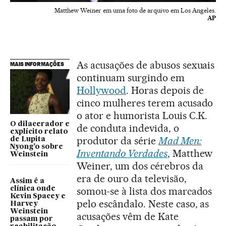
Matthew Weiner em uma foto de arquivo em Los Angeles.
AP
As acusações de abusos sexuais
MAIS INFORMAÇÕES
continuam surgindo em
Hollywood
. Horas depois de
cinco mulheres terem acusado
o ator e humorista Louis C.K.
O dilacerador e
de conduta indevida, o
explícito relato
produtor da série
Mad Men:
de Lupita
Nyong’o sobre
Inventando Verdades
, Matthew
Weinstein
Weiner, um dos cérebros da
era de ouro da televisão,
Assim é a
clínica onde
somou-se à lista dos marcados
Kevin Spacey e
pelo escândalo. Neste caso, as
Harvey
Weinstein
acusações vêm de Kate
passam por