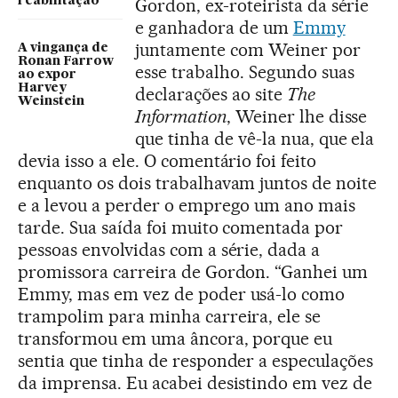
reabilitação
Gordon, ex-roteirista da série
e ganhadora de um
Emmy
juntamente com Weiner por
A vingança de
Ronan Farrow
esse trabalho. Segundo suas
ao expor
Harvey
declarações ao site
The
Weinstein
Information
, Weiner lhe disse
que tinha de vê-la nua, que ela
devia isso a ele. O comentário foi feito
enquanto os dois trabalhavam juntos de noite
e a levou a perder o emprego um ano mais
tarde. Sua saída foi muito comentada por
pessoas envolvidas com a série, dada a
promissora carreira de Gordon. “Ganhei um
Emmy, mas em vez de poder usá-lo como
trampolim para minha carreira, ele se
transformou em uma âncora, porque eu
sentia que tinha de responder a especulações
da imprensa. Eu acabei desistindo em vez de