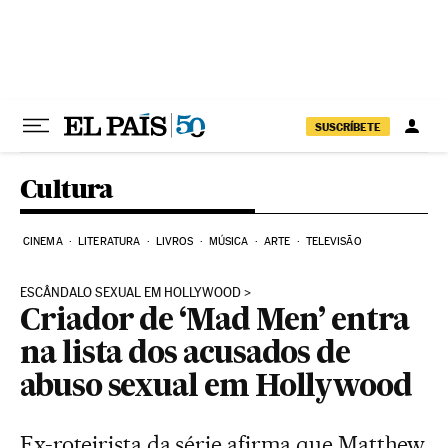
Pular para o conteúdo
SUSCRÍBETE
Cultura
CINEMA
LITERATURA
LIVROS
MÚSICA
ARTE
TELEVISÃO
ESCÂNDALO SEXUAL EM HOLLYWOOD
Criador de ‘Mad Men’ entra
na lista dos acusados de
abuso sexual em Hollywood
Ex-roteirista da série afirma que Matthew