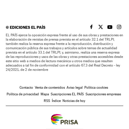
©
EDICIONES EL PAÍS
EL PAÍS BRASIL EN
EL PAÍS BRASI
EL PAÍS B
EL PA
EL PAÍS ejerce la oposición expresa frente al uso de sus obras y prestaciones en
la elaboración de revistas de prensa prevista en el artículo 32.1 del TRLPI;
también realiza la reserva expresa frente a la reproducción, distribución y
comunicación pública de sus trabajos y artículos sobre temas de actualidad
prevista en el artículo 33.1 del TRLPI; y, asimismo, realiza una reserva expresa
de las reproducciones y usos de las obras y otras prestaciones accesibles desde
este sitio web a medios de lectura mecánica u otros medios que resulten
adecuados a tal fin de conformidad con el artículo 67.3 del Real Decreto - ley
24/2021, de 2 de noviembre
Contacto
Venta de contenidos
Aviso legal
Política cookies
Política de privacidad
Mapa
Suscripciones EL PAÍS
Suscripciones empresas
RSS
Índice
Noticias de hoy