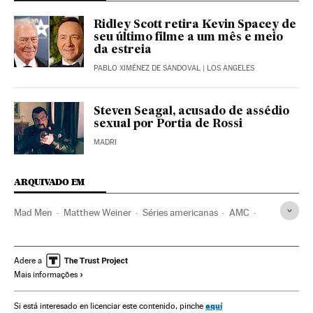
Ridley Scott retira Kevin Spacey de
seu último filme a um mês e meio
da estreia
PABLO XIMÉNEZ DE SANDOVAL
| LOS ANGELES
Steven Seagal, acusado de assédio
sexual por Portia de Rossi
MADRI
ARQUIVADO EM
Mad Men
Matthew Weiner
Séries americanas
AMC
Los Angeles
Série dramática
Assédio sexual
Hollywood
Califórnia
Cinema dos Estados Unidos
Adere a
Mais informações
Abusos sexuais
Estados Unidos
Gêneros séries
Indústria Cinematográfica
Séries tv
Crimes sexuais
aquí
Si está interesado en licenciar este contenido, pinche