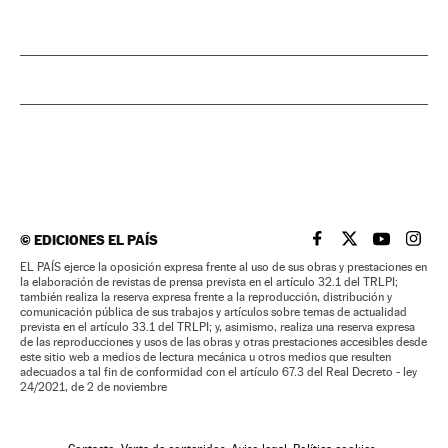
©
EDICIONES EL PAÍS
EL PAÍS BRASIL EN
EL PAÍS BRASI
EL PAÍS B
EL PA
EL PAÍS ejerce la oposición expresa frente al uso de sus obras y prestaciones en
la elaboración de revistas de prensa prevista en el artículo 32.1 del TRLPI;
también realiza la reserva expresa frente a la reproducción, distribución y
comunicación pública de sus trabajos y artículos sobre temas de actualidad
prevista en el artículo 33.1 del TRLPI; y, asimismo, realiza una reserva expresa
de las reproducciones y usos de las obras y otras prestaciones accesibles desde
este sitio web a medios de lectura mecánica u otros medios que resulten
adecuados a tal fin de conformidad con el artículo 67.3 del Real Decreto - ley
24/2021, de 2 de noviembre