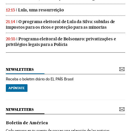
Lula, uma ressurreição
12:15
O programa eleitoral de Lula da Silva: subidas de
21:14
impostos para os ricos e proteção para as minorias
Programa eleitoral de Bolsonaro: privatizações e
20:55
privilégios legais para a Polícia
NEWSLETTERS
Receba o boletim diário do EL PAÍS Brasil
APÚNTATE
NEWSLETTERS
Boletín de América
Cada semana en tu cuenta de correo una selección de las noticias,