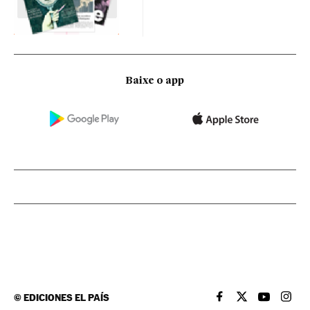
Baixe o app
©
EDICIONES EL PAÍS
EL PAÍS BRASIL EN
EL PAÍS BRASI
EL PAÍS B
EL PA