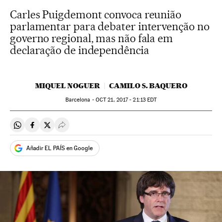
Carles Puigdemont convoca reunião
parlamentar para debater intervenção no
governo regional, mas não fala em
declaração de independência
MIQUEL NOGUER
CAMILO S. BAQUERO
Barcelona -
OCT
21, 2017 - 21:13
EDT
Compartir en Whatsapp
Compartir en Facebook
Compartir en Twitter
Desplegar Redes Sociales
Añadir EL PAÍS en Google