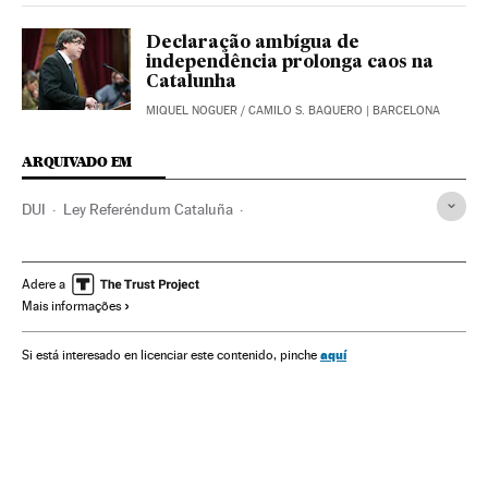
Declaração ambígua de
independência prolonga caos na
Catalunha
MIQUEL NOGUER
/
CAMILO S. BAQUERO
| BARCELONA
ARQUIVADO EM
DUI
Ley Referéndum Cataluña
Referendo sobre a Independência da Catalunha 2017
Legislación autonómica
Catalunha
Autodeterminação
Adere a
Mais informações
Generalitat Catalunha
Referendo
Eleições
Gobierno autonómico
Conflitos políticos
aquí
Si está interesado en licenciar este contenido, pinche
Comunidades autónomas
Política autonómica
Administração autônoma
Legislação
Espanha
Administração pública
Justiça
Política