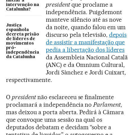
iniciar a
president
que proclame a
intervenção na
Catalunha?
independência. Puigdemont
manteve silêncio até as nove
Justiça
da noite, quando falou em um
espanhola
discurso pela televisão,
depois
decreta prisão
de líderes de
de assistir a manifestação que
movimentos
pró-
pedia a libertação dos líderes
independência
da Assembleia Nacional Catalã
da Catalunha
(ANC) e da Omnium Cultural,
Jordi Sànchez e Jordi Cuixart,
respectivamente.
O
president
não esclareceu se finalmente
proclamará a independência no
Parlament
,
mas deixou a porta aberta. Pedirá à Câmara
que convoque uma sessão na qual os
deputados debatam e decidam “sobre a
tentativa de liquidar” o autogoverno e a