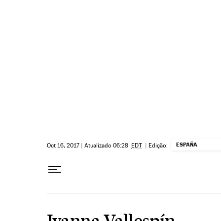
Pular para o conteúdo
ESPAÑA
Oct 16, 2017
|
Atualizado 06:28
EDT
|
Edição:
Ivanna Vallespín