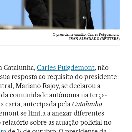
O presidente catalão, Carles Puigdemont.
IVAN ALVARADO (REUTERS)
a Catalunha,
Carles Puigdemont
, não
sua resposta ao requisito do presidente
ral, Mariano Rajoy, se declarou a
 da comunidade autônoma na terça-
Na carta, antecipada pela
Catalunha
emont se limita a anexar diferentes
relatório sobre as atuação policial no
ta
de 1º de outubro. O presidente da