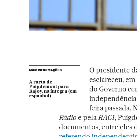
O presidente d
MAIS INFORMAÇÕES
esclareceu, em 
A carta de
Puigdemont para
do Governo cent
Rajoy, na íntegra (em
espanhol)
independência
feira passada. 
Rádio
e pela
RAC1
, Puigd
documentos, entre eles o 
referendo independentis