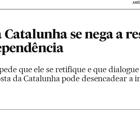
AMÉ
a Catalunha se nega a r
ependência
ede que ele se retifique e que dialogu
posta da Catalunha pode desencadear a i