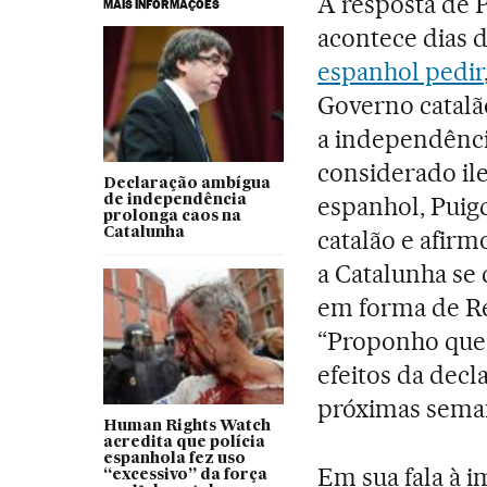
A resposta de 
MAIS INFORMAÇÕES
acontece dias 
espanhol pedir
Governo catalão
a independênci
considerado ile
Declaração ambígua
espanhol, Pui
de independência
prolonga caos na
Catalunha
catalão e afir
a Catalunha se
em forma de Re
“Proponho que 
efeitos da dec
próximas sema
Human Rights Watch
acredita que polícia
espanhola fez uso
Em sua fala à 
“excessivo” da força