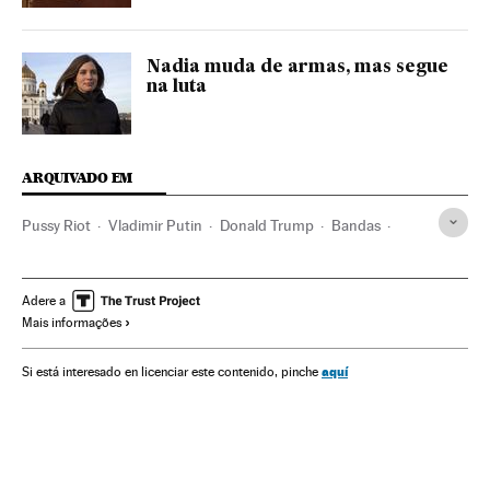
Nadia muda de armas, mas segue
na luta
ARQUIVADO EM
Pussy Riot
Vladimir Putin
Donald Trump
Bandas
México
América do Norte
América Latina
Música
América
Feminismo
Movimentos sociais
Mulheres
Adere a
Mais informações
Sociedade
aquí
Si está interesado en licenciar este contenido, pinche