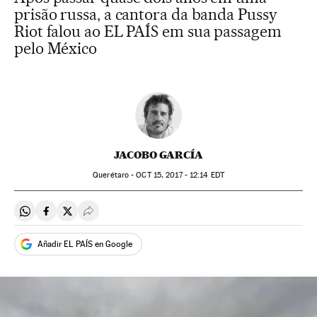
prisão russa, a cantora da banda Pussy
Riot falou ao EL PAÍS em sua passagem
pelo México
JACOBO GARCÍA
Querétaro -
OCT
15, 2017 - 12:14
EDT
Compartir en Whatsapp
Compartir en Facebook
Compartir en Twitter
Desplegar Redes Sociales
Añadir EL PAÍS en Google