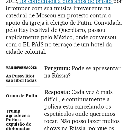
2012,
foi condenada a dois anos de prisão
por
irromper com sua música irreverente na
catedral de Moscou em protesto contra o
apoio da igreja à eleição de Putin. Convidada
pelo Hay Festival de Querétaro, passou
rapidamente pelo México, onde conversou
com o EL PAÍS no terraço de um hotel da
cidade colonial.
Pergunta:
Pode se apresentar
MAIS INFORMAÇÕES
na Rússia?
As Pussy Riot
são libertadas
Resposta:
Cada vez é mais
O ano de Putin
difícil, e continuamente a
polícia está cancelando os
Trump
espetáculos onde queremos
agradece a
tocar. Não posso fazer muitos
Putin a
expulsão de
shows na Rússia, porque os
diplomatas