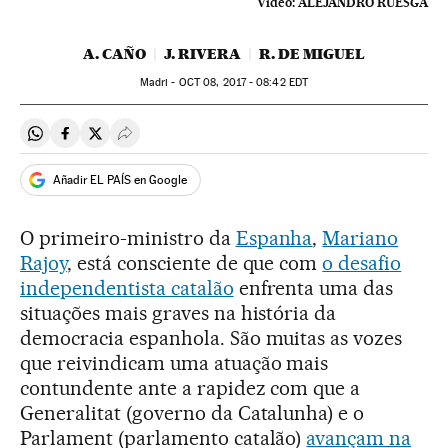
Vídeo:
ALEJANDRO RUESGA
A. CAÑO
J. RIVERA
R. DE MIGUEL
Madri -
OCT
08, 2017 - 08:42
EDT
Compartir en Whatsapp
Compartir en Facebook
Compartir en Twitter
Desplegar Redes Sociales
Añadir EL PAÍS en Google
O primeiro-ministro da
Espanha
,
Mariano
Rajoy
, está consciente de que com
o desafio
independentista catalão
enfrenta uma das
situações mais graves na história da
democracia espanhola. São muitas as vozes
que reivindicam uma atuação mais
contundente ante a rapidez com que a
Generalitat (governo da Catalunha) e o
Parlament (parlamento catalão)
avançam na