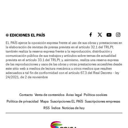
©
EDICIONES EL PAÍS
EL PAÍS BRASIL EN
EL PAÍS BRASI
EL PAÍS B
EL PA
EL PAÍS ejerce la oposición expresa frente al uso de sus obras y prestaciones en
la elaboración de revistas de prensa prevista en el artículo 32.1 del TRLPI;
también realiza la reserva expresa frente a la reproducción, distribución y
comunicación pública de sus trabajos y artículos sobre temas de actualidad
prevista en el artículo 33.1 del TRLPI; y, asimismo, realiza una reserva expresa
de las reproducciones y usos de las obras y otras prestaciones accesibles desde
este sitio web a medios de lectura mecánica u otros medios que resulten
adecuados a tal fin de conformidad con el artículo 67.3 del Real Decreto - ley
24/2021, de 2 de noviembre
Contacto
Venta de contenidos
Aviso legal
Política cookies
Política de privacidad
Mapa
Suscripciones EL PAÍS
Suscripciones empresas
RSS
Índice
Noticias de hoy