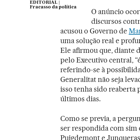
EDITORIAL |
Fracasso da política
O anúncio ocorr
discursos cont
acusou o Governo de
Mar
uma solução real e profu
Ele afirmou que, diante
pelo Executivo central, “
referindo-se à possibili
Generalitat não seja lev
isso tenha sido reaberta 
últimos dias.
Como se previa, a pergun
ser respondida com sim o
Puigdemont e Junqueras,