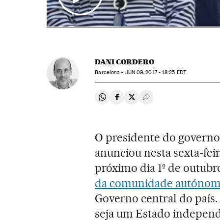
DANI CORDERO
Barcelona -
JUN
09, 2017 - 18:25
EDT
Compartir en Whatsapp
Compartir en Facebook
Compartir en Twitter
Desplegar Redes Soci
O presidente do governo
anunciou nesta sexta-fei
próximo dia 1º de outub
da comunidade autóno
Governo central do país.
seja um Estado independe