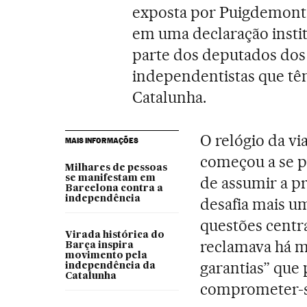
exposta por Puigdemont i
em uma declaração instit
parte dos deputados dos
independentistas que tê
Catalunha.
O relógio da vi
MAIS INFORMAÇÕES
começou a se p
Milhares de pessoas
se manifestam em
de assumir a p
Barcelona contra a
independência
desafia mais um
questões centr
Virada histórica do
reclamava há me
Barça inspira
movimento pela
garantias” que 
independência da
Catalunha
comprometer-se