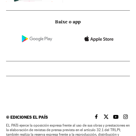
Baixe o app
©
EDICIONES EL PAÍS
EL PAÍS BRASIL EN
EL PAÍS BRASI
EL PAÍS B
EL PA
EL PAÍS ejerce la oposición expresa frente al uso de sus obras y prestaciones en
la elaboración de revistas de prensa prevista en el artículo 32.1 del TRLPI;
también realiza la reserva expresa frente a la reproducción, distribución y