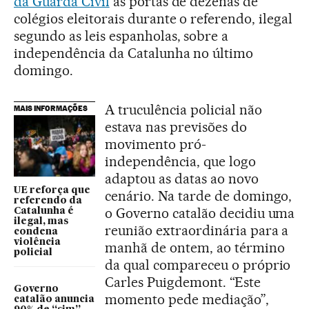
da Guarda Civil
às portas de dezenas de
colégios eleitorais durante o referendo, ilegal
segundo as leis espanholas, sobre a
independência da Catalunha no último
domingo.
A truculência policial não
MAIS INFORMAÇÕES
estava nas previsões do
movimento pró-
independência, que logo
adaptou as datas ao novo
UE reforça que
cenário. Na tarde de domingo,
referendo da
o Governo catalão decidiu uma
Catalunha é
ilegal, mas
reunião extraordinária para a
condena
violência
manhã de ontem, ao término
policial
da qual compareceu o próprio
Carles Puigdemont. “Este
Governo
momento pede mediação”,
catalão anuncia