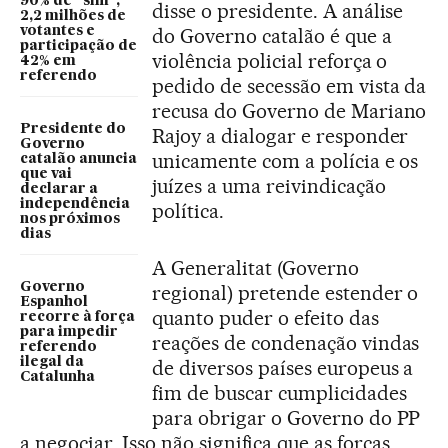
90% de “sim”,
disse o presidente. A análise
2,2 milhões de
votantes e
do Governo catalão é que a
participação de
violência policial reforça o
42% em
referendo
pedido de secessão em vista da
recusa do Governo de Mariano
Presidente do
Rajoy a dialogar e responder
Governo
unicamente com a polícia e os
catalão anuncia
que vai
juízes a uma reivindicação
declarar a
independência
política.
nos próximos
dias
A Generalitat (Governo
Governo
regional) pretende estender o
Espanhol
quanto puder o efeito das
recorre à força
para impedir
reações de condenação vindas
referendo
ilegal da
de diversos países europeus a
Catalunha
fim de buscar cumplicidades
para obrigar o Governo do PP
a negociar. Isso não significa que as forças