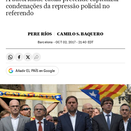
condenações da repressão policial no
referendo
PERE RÍOS
CAMILO S. BAQUERO
Barcelona -
OCT
02, 2017 - 21:40
EDT
Compartir en Whatsapp
Compartir en Facebook
Compartir en Twitter
Desplegar Redes Sociales
Añadir EL PAÍS en Google