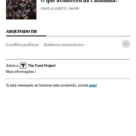
O que aconteceu na Catalunha?
DAVID ALANDETE
| MADRI
ARQUIVADO EM
Conflitos políticos
Gobierno autonómico
Política autonómica
Comunidades autónomas
Administração autônoma
DUI
Adere a
Mais informações
Ley Referéndum Cataluña
Referendo sobre a Independência da Catalunha 2017
aquí
Si está interesado en licenciar este contenido, pinche
Legislación autonómica
Catalunha
Referendo
Autodeterminação
Generalitat Catalunha
Eleições
Legislação
Espanha
Política
Administração pública
Justiça
Procés Independentista Catalán
Independentismo