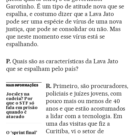
Garotinho. É um tipo de atitude nova que se
espalha, e costumo dizer que a Lava Jato
pode ser uma espécie de vírus de uma nova
justiça, que pode se consolidar ou não. Mas
que neste momento esse vírus está se
espalhando.
P.
Quais são as características da Lava Jato
que se espalham pelo país?
R.
Primeiro, são procuradores,
MAIS INFORMAÇÕES
policiais e juízes jovens, com
Joesley na
cadeia? Por
pouco mais ou menos de 40
que o STF só
anos e que estão acostumados
fala em prisão
quando é
a lidar com a tecnologia. Em
atacado
uma das visitas que fiz a
Curitiba, vi o setor de
O ‘sprint final’