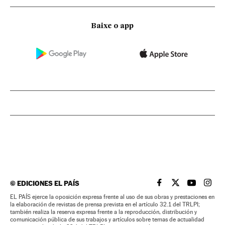
Baixe o app
©
EDICIONES EL PAÍS
EL PAÍS BRASIL EN
EL PAÍS BRASI
EL PAÍS B
EL PA
EL PAÍS ejerce la oposición expresa frente al uso de sus obras y prestaciones en
la elaboración de revistas de prensa prevista en el artículo 32.1 del TRLPI;
también realiza la reserva expresa frente a la reproducción, distribución y
comunicación pública de sus trabajos y artículos sobre temas de actualidad