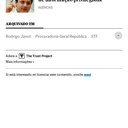
de informação privilegiada
AGÊNCIAS
ARQUIVADO EM
Rodrigo Janot
Procuradoria-Geral República
STF
Gilmar Mendes
Operação Lava Jato
Ministério Público
Justiça Federal
Michel Temer
Caso Petrobras
Adere a
Mais informações
Investigação policial
Subornos
Financiamento ilegal
Procuradoria
Tribunais
Corrupção política
Caixa dois
aquí
Si está interesado en licenciar este contenido, pinche
Brasil
Poder judicial
América do Sul
América Latina
Força segurança
América
Empresas
Justiça
Política