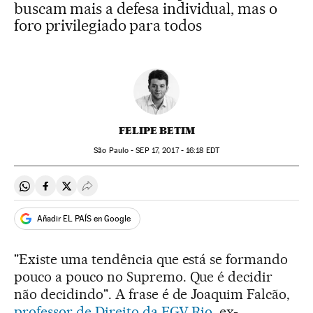
buscam mais a defesa individual, mas o
foro privilegiado para todos
FELIPE BETIM
São Paulo -
SEP
17, 2017 - 16:18
EDT
Compartir en Whatsapp
Compartir en Facebook
Compartir en Twitter
Desplegar Redes Sociales
Añadir EL PAÍS en Google
"Existe uma tendência que está se formando
pouco a pouco no Supremo. Que é decidir
não decidindo". A frase é de Joaquim Falcão,
professor de Direito da FGV Rio
, ex-