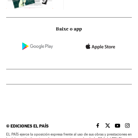
Baixe o app
©
EDICIONES EL PAÍS
EL PAÍS BRASIL EN
EL PAÍS BRASI
EL PAÍS B
EL PA
EL PAÍS ejerce la oposición expresa frente al uso de sus obras y prestaciones en