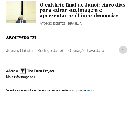
O calvário final de Janot: cinco dias
para salvar sua imagem e
apresentar as últimas denúncias
AFONSO BENITES
| BRASÍLIA
ARQUIVADO EM
Joesley Batista
Rodrigo Janot
Operação Lava Jato
Crises políticas
JBS
Caso Petrobras
Investigação policial
Polícia Federal
Subornos
Adere a
Mais informações
Financiamento ilegal
Corrupção política
Caixa dois
Brasil
Conflitos políticos
Polícia
Partidos políticos
aquí
Si está interesado en licenciar este contenido, pinche
América do Sul
América Latina
Força segurança
América
Empresas
Delitos
Política
Economia
Justiça