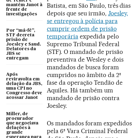
de Temer e
Batista, em São Paulo, três dias
mantém Janot à
frente de
depois que seu irmão,
Joesley,
investigações
se entregou à polícia para
cumprir ordem de prisão
Por “má-fé”,
temporária
expedida pelo
STF decreta
prisão de
Supremo Tribunal Federal
Joesley e Saud.
Delatores da
(STF). O mandado de prisão
JBS se
preventiva de Wesley e dois
entregam
mandados de busca foram
cumpridos no âmbito da 2ª
Após
reviravolta em
fase da operação Tendão de
delação da JBS,
uma CPI no
Aquiles. Há também um
Congresso deve
mandado de prisão contra
acossar Janot
Joesley.
Miller, de
procurador
Os mandados foram expedidos
que negociava
delações à
pela 6ª Vara Criminal Federal
grande
esperança para