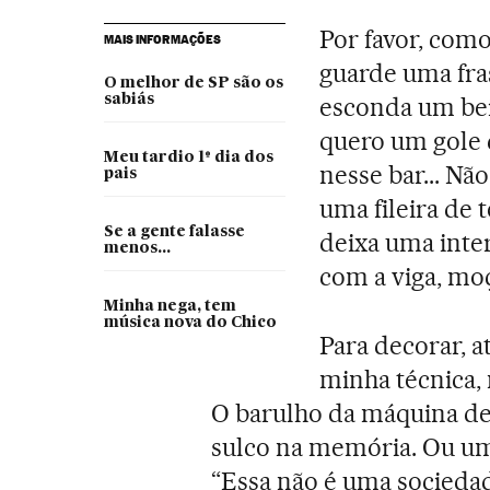
Por favor, com
MAIS INFORMAÇÕES
guarde uma fra
O melhor de SP são os
sabiás
esconda um bei
quero um gole d
Meu tardio 1º dia dos
nesse bar... Nã
pais
uma fileira de
Se a gente falasse
deixa uma inter
menos...
com a viga, mo
Minha nega, tem
música nova do Chico
Para decorar, a
minha técnica,
O barulho da máquina de 
sulco na memória. Ou um
“Essa não é uma socieda