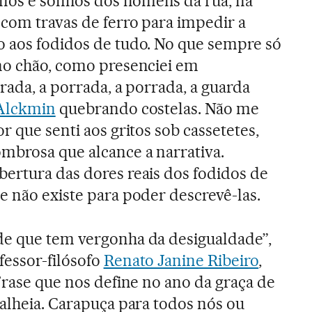
os e sonhos dos homens da rua, na
 com travas de ferro para impedir a
o aos fodidos de tudo. No que sempre só
no chão, como presenciei em
rada, a porrada, a porrada, a guarda
Alckmin
quebrando costelas. Não me
r que senti aos gritos sob cassetetes,
mbrosa que alcance a narrativa.
ertura das dores reais dos fodidos de
e não existe para poder descrevê-las.
de que tem vergonha da desigualdade”,
fessor-filósofo
Renato Janine Ribeiro
,
Frase que nos define no ano da graça de
 alheia. Carapuça para todos nós ou