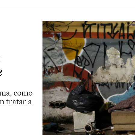
a
e
eima, como
 tratar a