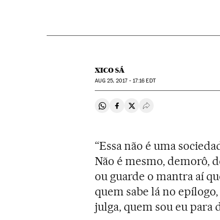
XICO SÁ
AUG
25, 2017 - 17:16
EDT
Compartir en Whatsapp
Compartir en Facebook
Compartir en Twitter
Desplegar Redes Soci
“Essa não é uma socieda
Não é mesmo, demorô, d
ou guarde o mantra aí qu
quem sabe lá no epílogo, 
julga, quem sou eu para 