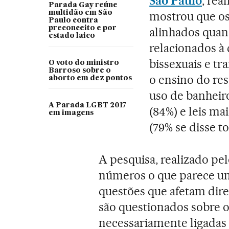
São Paulo
, rea
Parada Gay reúne
multidão em São
mostrou que os
Paulo contra
preconceito e por
alinhados quand
estado laico
relacionados à 
bissexuais e tr
O voto do ministro
Barroso sobre o
o ensino do re
aborto em dez pontos
uso de banheir
A Parada LGBT 2017
(84%) e leis ma
em imagens
(79% se disse to
A pesquisa, realizado pel
números o que parece um
questões que afetam dir
são questionados sobre o
necessariamente ligadas d