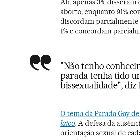
Ali, apenas 3% disseram 
aborto, enquanto 91% co
discordam parcialmente
1% e concordam parcialm
"Não tenho conheci
parada tenha tido um
bissexualidade", di
O tema da Parada Gay de
laico
. A defesa da ausênc
orientação sexual de ca