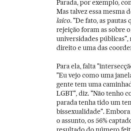
Parada, por exemplo, com 
Mas talvez essa mesma de
laico
. "De fato, as paut
rejeição foram as sobre o
universidades públicas"
direito e uma das coorde
Para ela, falta "intersec
"Eu vejo como uma janela
gente tem uma caminhada
LGBT", diz. "Não tenho
parada tenha tido um tem
bissexualidade". Embora
o assunto, os 56% captado
resultado do número feit