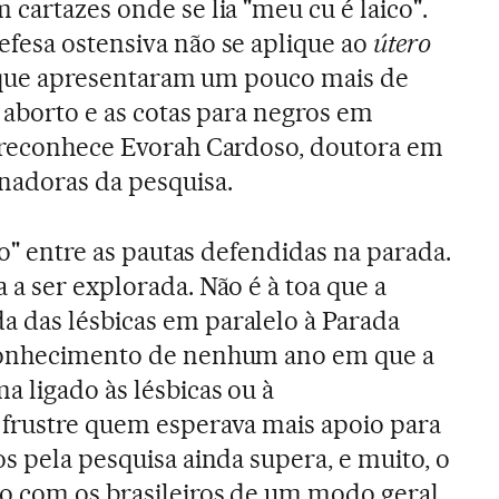
cartazes onde se lia "meu cu é laico".
fesa ostensiva não se aplique ao
útero
as que apresentaram um pouco mais de
 aborto e as cotas para negros em
, reconhece Evorah Cardoso, doutora em
nadoras da pesquisa.
ção" entre as pautas defendidas na parada.
 a ser explorada. Não é à toa que a
 das lésbicas em paralelo à Parada
 conhecimento de nenhum ano em que a
a ligado às lésbicas ou à
 frustre quem esperava mais apoio para
s pela pesquisa ainda supera, e muito, o
o com os brasileiros de um modo geral.