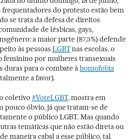
lizada no último domingo, 18 de junho,
 frequentadores do protesto estão bem
o se trata da defesa de direitos
comunidade de lésbicas, gays,
ansgênero: a maior parte (87,5%) defende
speito às pessoas
LGBT
nas escolas, o
o feminino por mulheres transexuais
is duras para o combate à
homofobia
talmente a favor).
o coletivo
#VoteLGBT
, mostra em
 pouco óbvio, já que tratam-se de
etamente o público LGBT. Mas quando
utras temáticas que não estão direta ou
e maneira cabal a esse público, tal