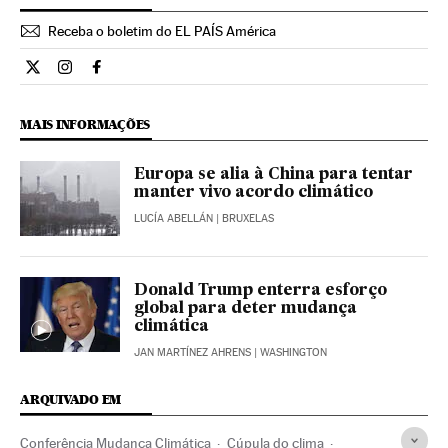
Receba o boletim do EL PAÍS América
Internacional El País Brasil en Twitter
Internacional El País Brasil en Instagram
Internacional El País Brasil en Facebook
MAIS INFORMAÇÕES
Europa se alia à China para tentar
manter vivo acordo climático
LUCÍA ABELLÁN
| BRUXELAS
Donald Trump enterra esforço
global para deter mudança
climática
JAN MARTÍNEZ AHRENS
| WASHINGTON
ARQUIVADO EM
Conferência Mudança Climática
Cúpula do clima