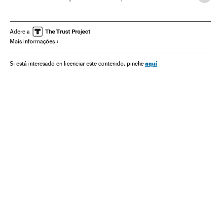
Estados Unidos
Cmnucc
Cúpulas internacionais
América do Norte
Acordos ambientais
Adere a
Mais informações
Mudança climática
ONU
Relações internacionais
Problemas ambientais
Proteção ambiental
América
aquí
Si está interesado en licenciar este contenido, pinche
Organizações internacionais
Relações exteriores
Meio ambiente