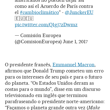
americanos no pueden dejar así
como así el Acuerdo de París contra
el
#cambioclimático
" -
@JunckerEU
🇪🇺🇪🇺
pic.twitter.com/Q1gj7zDwmz
— Comisión Europea
(@ComisionEuropea)
June 1, 2017
O presidente francês,
Emmanuel Macron
,
afirmou que Donald Trump cometeu um erro
para os interesses de seu país e para o futuro
do planeta. “Os Estados Unidos deram as
costas para o mundo”, disse em um discurso
televisionado em inglês que terminou
parafraseando o presidente norte-americano:
“Façamos o planeta grande outra vez (
Make