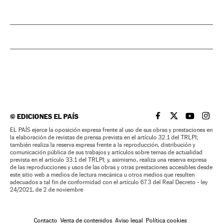
©
EDICIONES EL PAÍS
EL PAÍS BRASIL EN
EL PAÍS BRASI
EL PAÍS B
EL PA
EL PAÍS ejerce la oposición expresa frente al uso de sus obras y prestaciones en
la elaboración de revistas de prensa prevista en el artículo 32.1 del TRLPI;
también realiza la reserva expresa frente a la reproducción, distribución y
comunicación pública de sus trabajos y artículos sobre temas de actualidad
prevista en el artículo 33.1 del TRLPI; y, asimismo, realiza una reserva expresa
de las reproducciones y usos de las obras y otras prestaciones accesibles desde
este sitio web a medios de lectura mecánica u otros medios que resulten
adecuados a tal fin de conformidad con el artículo 67.3 del Real Decreto - ley
24/2021, de 2 de noviembre
Contacto
Venta de contenidos
Aviso legal
Política cookies