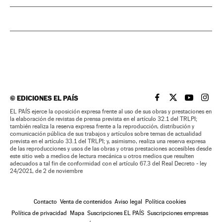
©
EDICIONES EL PAÍS
EL PAÍS BRASIL EN
EL PAÍS BRASI
EL PAÍS B
EL PA
EL PAÍS ejerce la oposición expresa frente al uso de sus obras y prestaciones en
la elaboración de revistas de prensa prevista en el artículo 32.1 del TRLPI;
también realiza la reserva expresa frente a la reproducción, distribución y
comunicación pública de sus trabajos y artículos sobre temas de actualidad
prevista en el artículo 33.1 del TRLPI; y, asimismo, realiza una reserva expresa
de las reproducciones y usos de las obras y otras prestaciones accesibles desde
este sitio web a medios de lectura mecánica u otros medios que resulten
adecuados a tal fin de conformidad con el artículo 67.3 del Real Decreto - ley
24/2021, de 2 de noviembre
Contacto
Venta de contenidos
Aviso legal
Política cookies
Política de privacidad
Mapa
Suscripciones EL PAÍS
Suscripciones empresas